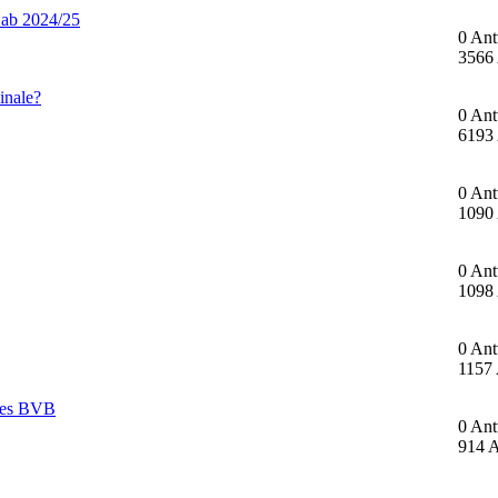
 ab 2024/25
0 Ant
3566 
inale?
0 Ant
6193 
0 Ant
1090 
0 Ant
1098 
0 Ant
1157 
 des BVB
0 Ant
914 A