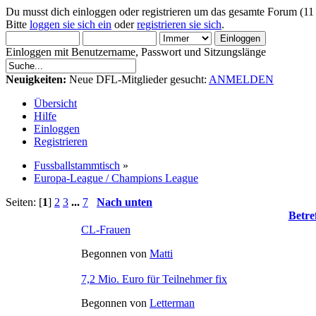
Du musst dich einloggen oder registrieren um das gesamte Forum (11
Bitte
loggen sie sich ein
oder
registrieren sie sich
.
Einloggen mit Benutzername, Passwort und Sitzungslänge
Neuigkeiten:
Neue DFL-Mitglieder gesucht:
ANMELDEN
Übersicht
Hilfe
Einloggen
Registrieren
Fussballstammtisch
»
Europa-League / Champions League
Seiten: [
1
]
2
3
...
7
Nach unten
Betre
CL-Frauen
Begonnen von
Matti
7,2 Mio. Euro für Teilnehmer fix
Begonnen von
Letterman