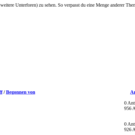
 weitere Unterforen) zu sehen. So verpasst du eine Menge anderer The
ff
/
Begonnen von
A
0 Ant
956 A
0 Ant
926 A