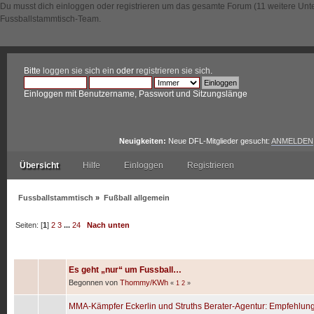
Du musst dich einloggen oder registrieren um das gesamte Forum (11 weitere Unt
Fussballstammtisch-Team.
Bitte
loggen sie sich ein
oder
registrieren sie sich
.
Einloggen mit Benutzername, Passwort und Sitzungslänge
Neuigkeiten:
Neue DFL-Mitglieder gesucht:
ANMELDEN
Übersicht
Hilfe
Einloggen
Registrieren
Fussballstammtisch
»
Fußball allgemein
Seiten: [
1
]
2
3
...
24
Nach unten
Betreff
/
Begonnen von
Es geht „nur“ um Fussball…
Begonnen von
Thommy/KWh
«
1
2
»
MMA-Kämpfer Eckerlin und Struths Berater-Agentur: Empfehlung