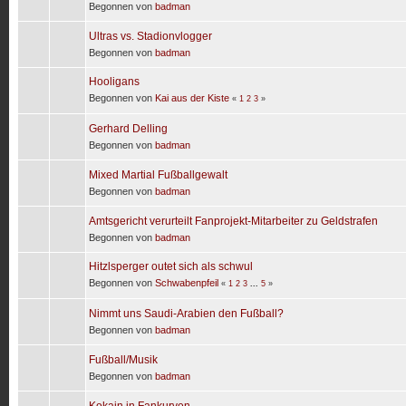
Begonnen von
badman
Ultras vs. Stadionvlogger
Begonnen von
badman
Hooligans
Begonnen von
Kai aus der Kiste
«
1
2
3
»
Gerhard Delling
Begonnen von
badman
Mixed Martial Fußballgewalt
Begonnen von
badman
Amtsgericht verurteilt Fanprojekt-Mitarbeiter zu Geldstrafen
Begonnen von
badman
Hitzlsperger outet sich als schwul
Begonnen von
Schwabenpfeil
«
1
2
3
...
5
»
Nimmt uns Saudi-Arabien den Fußball?
Begonnen von
badman
Fußball/Musik
Begonnen von
badman
Kokain in Fankurven