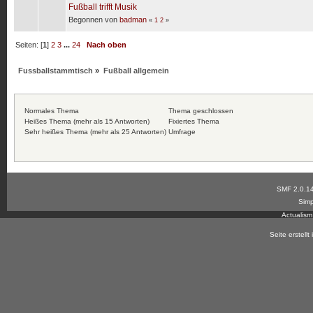
Fußball trifft Musik
Begonnen von
badman
«
1
2
»
Seiten: [
1
]
2
3
...
24
Nach oben
Fussballstammtisch
»
Fußball allgemein
Normales Thema
Thema geschlossen
Heißes Thema (mehr als 15 Antworten)
Fixiertes Thema
Sehr heißes Thema (mehr als 25 Antworten)
Umfrage
SMF 2.0.1
Simp
Actualis
Seite erstell