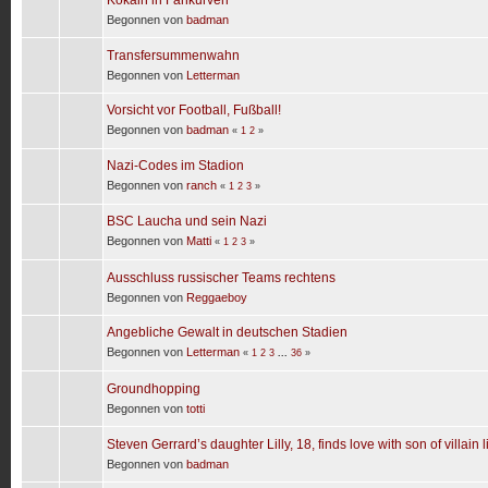
Begonnen von
badman
Transfersummenwahn
Begonnen von
Letterman
Vorsicht vor Football, Fußball!
Begonnen von
badman
«
1
2
»
Nazi-Codes im Stadion
Begonnen von
ranch
«
1
2
3
»
BSC Laucha und sein Nazi
Begonnen von
Matti
«
1
2
3
»
Ausschluss russischer Teams rechtens
Begonnen von
Reggaeboy
Angebliche Gewalt in deutschen Stadien
Begonnen von
Letterman
«
1
2
3
...
36
»
Groundhopping
Begonnen von
totti
Steven Gerrard’s daughter Lilly, 18, finds love with son of villain l
Begonnen von
badman