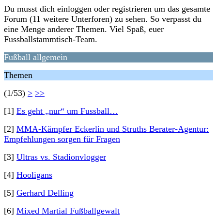
Du musst dich einloggen oder registrieren um das gesamte
Forum (11 weitere Unterforen) zu sehen. So verpasst du
eine Menge anderer Themen. Viel Spaß, euer
Fussballstammtisch-Team.
Fußball allgemein
Themen
(1/53)
>
>>
[1]
Es geht „nur“ um Fussball…
[2]
MMA-Kämpfer Eckerlin und Struths Berater-Agentur:
Empfehlungen sorgen für Fragen
[3]
Ultras vs. Stadionvlogger
[4]
Hooligans
[5]
Gerhard Delling
[6]
Mixed Martial Fußballgewalt