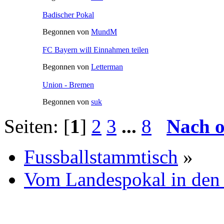
Badischer Pokal
Begonnen von
MundM
FC Bayern will Einnahmen teilen
Begonnen von
Letterman
Union - Bremen
Begonnen von
suk
Seiten: [
1
]
2
3
...
8
Nach 
Fussballstammtisch
»
Vom Landespokal in den