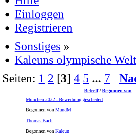
Hilfe
Einloggen
Registrieren
Sonstiges
»
Kaleuns olympische Wel
Seiten:
1
2
[
3
]
4
5
...
7
Na
Betreff
/
Begonnen von
München 2022 - Bewerbung gescheitert
Begonnen von
MundM
Thomas Bach
Begonnen von
Kaleun