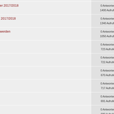
ger 2017/2018
0 Antworte
1400 Aufru
r 2017/2018
0 Antworte
1340 Aufru
t werden
0 Antworte
1050 Aufru
0 Antworte
723 Aufruf
0 Antworte
722 Aufruf
0 Antworte
670 Aufruf
0 Antworte
717 Aufruf
0 Antworte
691 Aufruf
0 Antworte
680 Aufruf