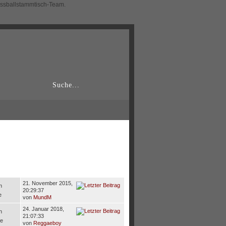
ussballstammtisch-Team.
frufe
Letzter Beitrag
21. November 2015,
n
20:29:37
e
von
MundM
24. Januar 2018,
n
21:07:33
fe
von
Reggaeboy