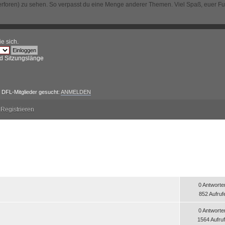
erforen) zu sehen. So verpasst du eine Menge anderer Themen. Viel Spaß, euer F
ie sich
.
d Sitzungslänge
DFL-Mitglieder gesucht:
ANMELDEN
Registrieren
Antworten
/
Au
0 Antworte
852 Aufruf
0 Antworte
1564 Aufru