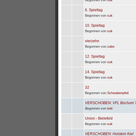
6. Spieltag
Begonnen von
suk
10. Spieltag
Begonnen von
suk
vierzehn
Begonnen von
zabo
12. Spieltag
Begonnen von
suk
14. Spieltag
Begonnen von
suk
32
Begonnen von
Schwabenpfeil
VERSCHOBEN: VFL Bochum T
Begonnen von
totti
Union - Bielefeld
Begonnen von
suk
VERSCHOBEN: Holstein Kiel