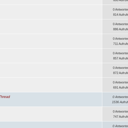
0 Antworte
814 Aufruf
0 Antworte
886 Aufruf
0 Antworte
711 Aufruf
0 Antworte
857 Aufruf
0 Antworte
872 Aufruf
0 Antworte
691 Aufruf
hread
0 Antworte
1536 Aufru
0 Antworte
747 Aufruf
0 Antworte