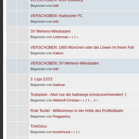
Begonnen von
totti
VERSCHOBEN: Hallescher FC
Begonnen von
totti
SV Wehens-Wiesbaden
Begonnen von
Letterman
«
1
2
»
VERSCHOBEN: 1860 München oder die Löwen im freien Fall
Begonnen von
Kaleun
VERSCHOBEN: SV Wehens-Wiesbaden
Begonnen von
totti
3. Liga 22/23
Begonnen von
badman
Testspiele - Aber nur die halbwegs ernstzunehmenden! :)
Begonnen von
Webtroll Christian
«
1
2
3
...
6
»
Rote Teufel - Willkommen in der Hölle des Profifußballs
Begonnen von
Reggaeboy
TürkGücu
Begonnen von
bunterhund
«
1
2
»