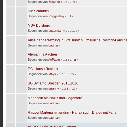
Begonnen von
Essener
«
1
2
3
...
9
»
Die Schnüdel
Begonnen von
Reggaeboy
«
1
2
»
MSV Duisburg
Begonnen von
Letterman
«
1
2
3
...
7
»
Auseinandersetzung in Stralsund: Mutmaßliche Rostock-Fans 
Begonnen von
badman
Alemannia Aachen
Begonnen von
AcPauer
«
1
2
3
...
41
»
F.C. Hansa Rostock
Begonnen von
Mayk
«
1
2
3
...
105
»
SG Dynamo Dresden 2015/2016
Begonnen von
stranny
«
1
2
3
...
20
»
Mehr sein als Nazis und Gegentore
Begonnen von
badman
Rapper Marteria mittendrin - Hansa sucht Dialog mit Fans
Begonnen von
badman
VERSCHOBEN: MSV Duisburg