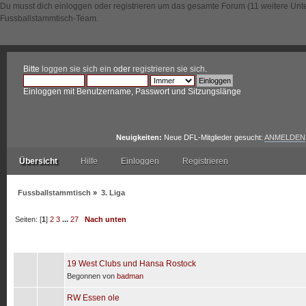
Du musst dich einloggen oder registrieren um das gesamte Forum (11 weitere Unt
Fussballstammtisch-Team.
Bitte
loggen sie sich ein
oder
registrieren sie sich
.
Einloggen mit Benutzername, Passwort und Sitzungslänge
Neuigkeiten:
Neue DFL-Mitglieder gesucht:
ANMELDEN
Übersicht
Hilfe
Einloggen
Registrieren
Fussballstammtisch
»
3. Liga
Seiten: [
1
]
2
3
...
27
Nach unten
Betreff
/
Begonnen von
19 West Clubs und Hansa Rostock
Begonnen von
badman
RW Essen ole