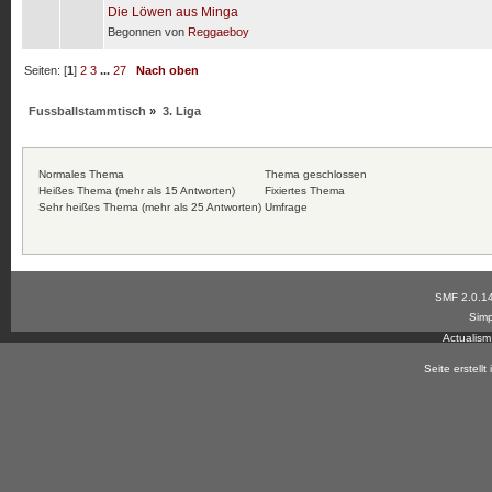
Die Löwen aus Minga
Begonnen von
Reggaeboy
Seiten: [
1
]
2
3
...
27
Nach oben
Fussballstammtisch
»
3. Liga
Normales Thema
Thema geschlossen
Heißes Thema (mehr als 15 Antworten)
Fixiertes Thema
Sehr heißes Thema (mehr als 25 Antworten)
Umfrage
SMF 2.0.1
Simp
Actualis
Seite erstell