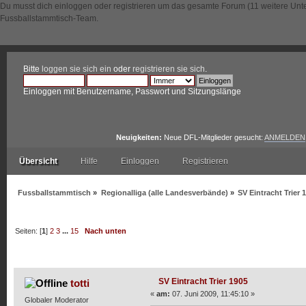
Du musst dich einloggen oder registrieren um das gesamte Forum (11 weitere Unt
Fussballstammtisch-Team.
Bitte
loggen sie sich ein
oder
registrieren sie sich
.
Einloggen mit Benutzername, Passwort und Sitzungslänge
Neuigkeiten:
Neue DFL-Mitglieder gesucht:
ANMELDEN
Übersicht
Hilfe
Einloggen
Registrieren
Fussballstammtisch
»
Regionalliga (alle Landesverbände)
»
SV Eintracht Trier 
Seiten: [
1
]
2
3
...
15
Nach unten
Autor
Thema: SV Eintracht Trier 1905 (Gelesen 95894 m
SV Eintracht Trier 1905
totti
«
am:
07. Juni 2009, 11:45:10 »
Globaler Moderator