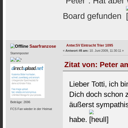
"Peter". Hat aber
Board gefunden
Antw:SV Eintracht Trier 1095
Saarfranzose
«
Antwort #8 am:
10. Juni 2009, 11:30:11 »
Stammposter
Zitat von: Peter a
Lieber Totti, ich 
Dich doch schon 
äußerst sympathi
Beiträge: 2696
FCS Fan wieder in der Heimat
habe.