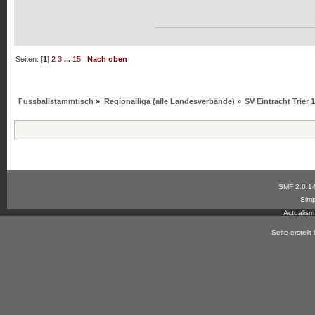
Seiten: [
1
]
2
3
...
15
Nach oben
Fussballstammtisch
»
Regionalliga (alle Landesverbände)
»
SV Eintracht Trier 
SMF 2.0.1
Simp
Actualis
Seite erstell