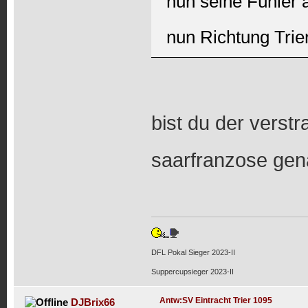
nun seine Fühler 
nun Richtung Trier
bist du der verstr
saarfranzose ge
DFL Pokal Sieger 2023-II
Suppercupsieger 2023-II
Antw:SV Eintracht Trier 1095
DJBrix66