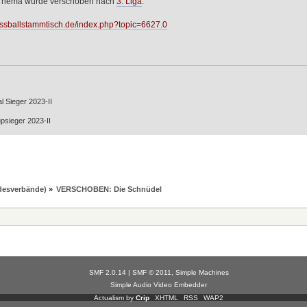
Thema wurde verschoben nach
3. Liga
.
fussballstammtisch.de/index.php?topic=6627.0
l Sieger 2023-II
psieger 2023-II
ndesverbände)
»
VERSCHOBEN: Die Schnüdel
SMF 2.0.14
|
SMF © 2011
,
Simple Machines
Simple Audio Video Embedder
Actualism by
Crip
XHTML
RSS
WAP2