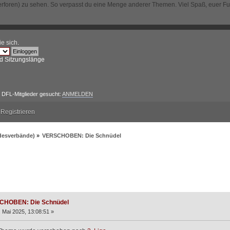
erforen) zu sehen. So verpasst du eine Menge anderer Themen. Viel Spaß, euer F
ie sich
.
d Sitzungslänge
DFL-Mitglieder gesucht:
ANMELDEN
Registrieren
ndesverbände)
»
VERSCHOBEN: Die Schnüdel
EN: Die Schnüdel (Gelesen 5113 mal)
CHOBEN: Die Schnüdel
 Mai 2025, 13:08:51 »