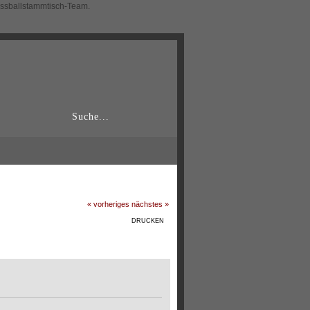
ussballstammtisch-Team.
« vorheriges
nächstes »
DRUCKEN