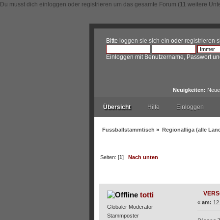
Du musst dich einloggen oder registrieren um das gesamte Forum (11 weitere Unt
Bitte
loggen sie sich ein
oder
registrieren s
Einloggen mit Benutzername, Passwort un
Neuigkeiten:
Neue 
Übersicht
Hilfe
Einloggen
Fussballstammtisch
»
Regionalliga (alle La
Seiten: [
1
]
Nach unten
Autor
Thema: VERSCHOB
VERS
totti
«
am:
12.
Globaler Moderator
Stammposter