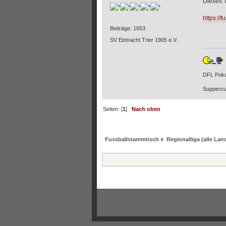
Dieses 
https://
Beiträge: 1653
SV Eintracht Trier 1905 e.V.
DFL Poka
Suppercu
Seiten: [
1
]
Nach oben
Fussballstammtisch
»
Regionalliga (alle La