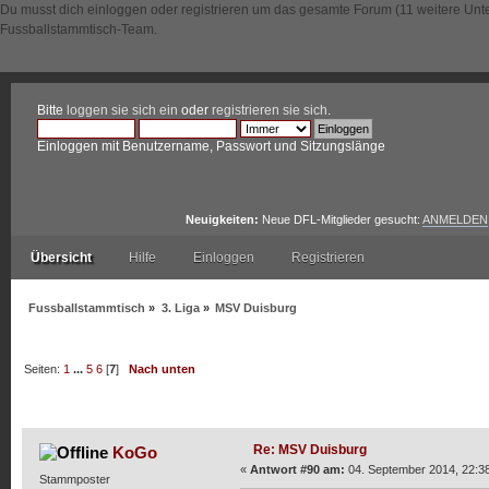
Du musst dich einloggen oder registrieren um das gesamte Forum (11 weitere Unt
Fussballstammtisch-Team.
Bitte
loggen sie sich ein
oder
registrieren sie sich
.
Einloggen mit Benutzername, Passwort und Sitzungslänge
Neuigkeiten:
Neue DFL-Mitglieder gesucht:
ANMELDEN
Übersicht
Hilfe
Einloggen
Registrieren
Fussballstammtisch
»
3. Liga
»
MSV Duisburg
Seiten:
1
...
5
6
[
7
]
Nach unten
Autor
Thema: MSV Duisburg (Gelesen 45317 mal)
Re: MSV Duisburg
KoGo
«
Antwort #90 am:
04. September 2014, 22:38
Stammposter