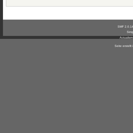
SMF 2.0.1
Simp
Actualis
Seite erstell