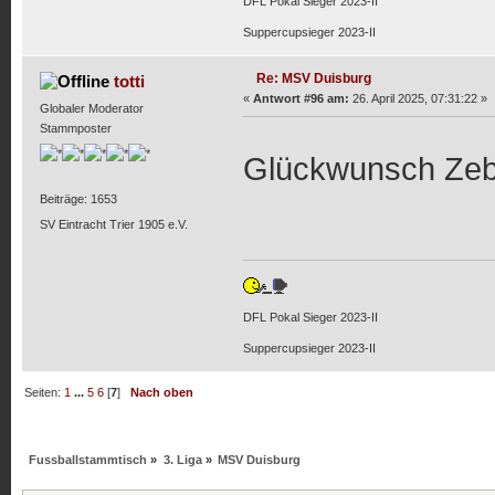
DFL Pokal Sieger 2023-II
Suppercupsieger 2023-II
Re: MSV Duisburg
totti
«
Antwort #96 am:
26. April 2025, 07:31:22 »
Globaler Moderator
Stammposter
Glückwunsch Ze
Beiträge: 1653
SV Eintracht Trier 1905 e.V.
DFL Pokal Sieger 2023-II
Suppercupsieger 2023-II
Seiten:
1
...
5
6
[
7
]
Nach oben
Fussballstammtisch
»
3. Liga
»
MSV Duisburg