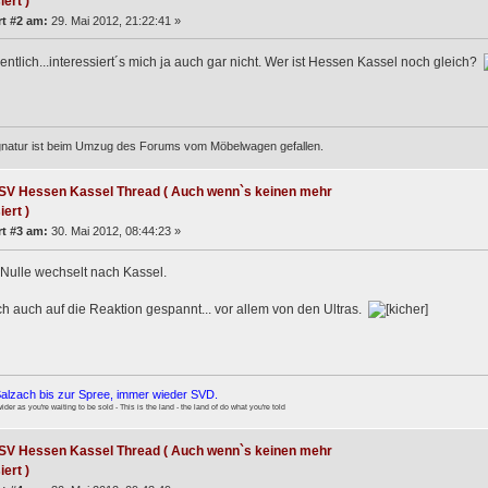
iert )
t #2 am:
29. Mai 2012, 21:22:41 »
entlich...interessiert´s mich ja auch gar nicht. Wer ist Hessen Kassel noch gleich?
gnatur ist beim Umzug des Forums vom Möbelwagen gefallen.
SV Hessen Kassel Thread ( Auch wenn`s keinen mehr
iert )
t #3 am:
30. Mai 2012, 08:44:23 »
Nulle wechselt nach Kassel.
ch auch auf die Reaktion gespannt... vor allem von den Ultras.
alzach bis zur Spree, immer wieder SVD.
wider as you're waiting to be sold - This is the land - the land of do what you're told
SV Hessen Kassel Thread ( Auch wenn`s keinen mehr
iert )