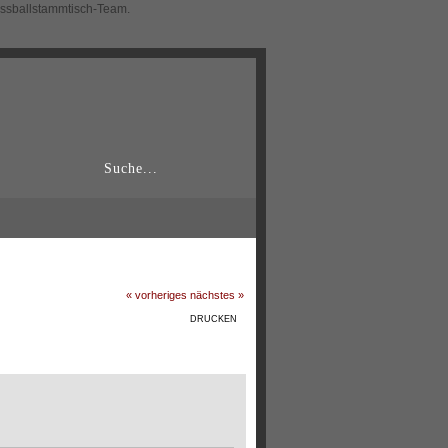
ussballstammtisch-Team.
« vorheriges
nächstes »
DRUCKEN
l)