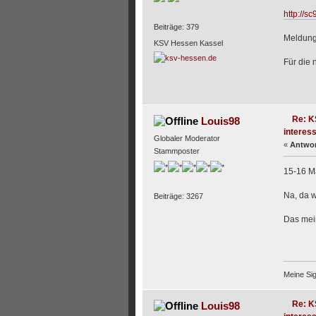
http://s
Beiträge: 379
Meldung
KSV Hessen Kassel
Für die
Re: K
Louis98
interess
Globaler Moderator
«
Antwor
Stammposter
15-16 
Na, da 
Beiträge: 3267
Das mein
Meine Si
Re: K
Louis98