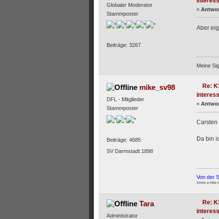
interess
Globaler Moderator
«
Antwor
Stammposter
Aber eig
Beiträge: 3267
Meine Si
Re: K
mike_sv98
interess
DFL - Mitglieder
«
Antwor
Stammposter
Carsten 
Da bin i
Beiträge: 4685
SV Darmstadt 1898
Von der S
Smile a little 
Re: K
Tara
interess
Administrator