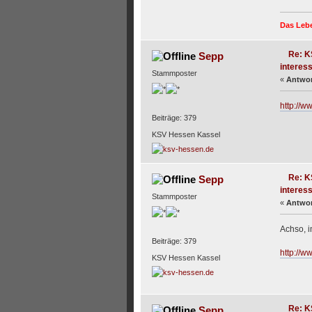
Das Lebe
Re: K
Sepp
interess
Stammposter
«
Antwor
http://
Beiträge: 379
KSV Hessen Kassel
Re: K
Sepp
interess
Stammposter
«
Antwor
Achso, i
Beiträge: 379
http://w
KSV Hessen Kassel
Re: K
Sepp