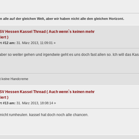
n alle auf der gleichen Welt, aber wir haben nicht alle den gleichen Horizont.
SV Hessen Kassel Thread ( Auch wenn`s keinen mehr
iert )
t #12 am:
31. März 2013, 11:09:01 »
aber so weiter gehen und irgendwie geht es uns doch fast allen so. Ich will das Ka
st keine Handcreme
SV Hessen Kassel Thread ( Auch wenn`s keinen mehr
iert )
t #13 am:
31. März 2013, 18:08:14 »
r nicht rumheulen. kassel hat doch noch alle chancen.