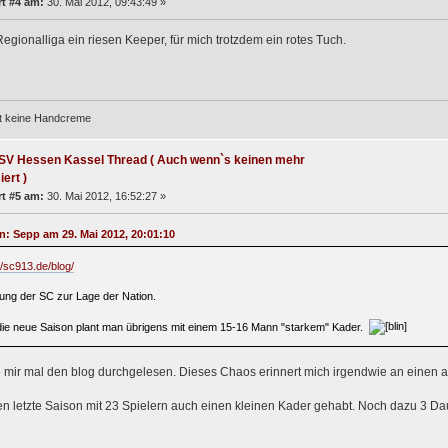
t #4 am:
30. Mai 2012, 09:43:49 »
Regionalliga ein riesen Keeper, für mich trotzdem ein rotes Tuch.
st keine Handcreme
SV Hessen Kassel Thread ( Auch wenn`s keinen mehr
iert )
t #5 am:
30. Mai 2012, 16:52:27 »
on: Sepp am 29. Mai 2012, 20:01:10
//sc913.de/blog/
ung der SC zur Lage der Nation.
die neue Saison plant man übrigens mit einem 15-16 Mann "starkem" Kader.
 mir mal den blog durchgelesen. Dieses Chaos erinnert mich irgendwie an einen a
n letzte Saison mit 23 Spielern auch einen kleinen Kader gehabt. Noch dazu 3 Daue