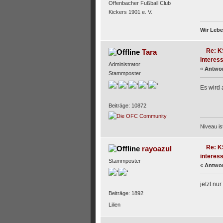
Offenbacher Fußball Club
Kickers 1901 e. V.
Wir Lebe
Re: K
Tara
interess
Administrator
«
Antwor
Stammposter
Es wird 
Beiträge: 10872
Niveau i
Re: K
rayoazul
interess
Stammposter
«
Antwor
jetzt nu
Beiträge: 1892
Lilien