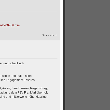
we-2700766.html
Gespeichert
r und schafft sich
 wie in den guten alten
nelles Engagement unseres
tadt, Aalen, Sandhausen, Regensburg,
dt und dem FSV Frankfurt überholt.
sind und mittlerweile höherklassiger