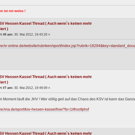
n ist rot-weiss !
SV Hessen Kassel Thread ( Auch wenn`s keinen mehr
iert )
t #6 am:
30. Mai 2012, 19:43:26 »
www.hr-online.de/website/rubriken/sport/index.jsp?rubrik=18294&key=standard_d
SV Hessen Kassel Thread ( Auch wenn`s keinen mehr
iert )
t #7 am:
30. Mai 2012, 19:49:09 »
m Moment läuft die JHV ! Wer völlig geil auf das Chaos des KSV ist kann das Ganze 
ww.hna.de/sport/ksv-hessen-kassel/live/?ts=1ilfrooltphxf
SV Hessen Kassel Thread ( Auch wenn`s keinen mehr