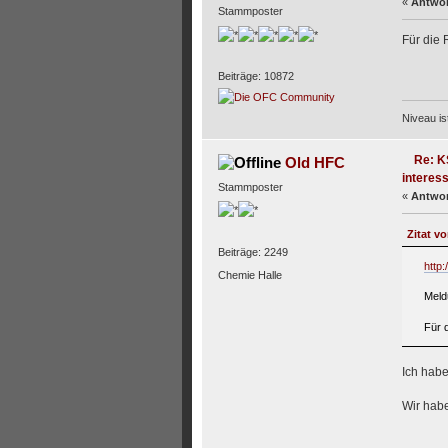
«
Antwor
Stammposter
Für die 
Beiträge: 10872
Niveau i
Re: K
Old HFC
interess
Stammposter
«
Antwor
Zitat v
Beiträge: 2249
http:
Chemie Halle
Meld
Für 
Ich habe
Wir habe