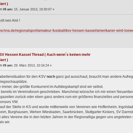
iert )
t #8 am:
15. Januar 2013, 19:30:07 »
olt nen Ami !
ww.hna.de/regionalsport/amateur-fussball/ksv-hessen-kassel/amerikaner-wird-loe
SV Hessen Kassel Thread ( Auch wenn`s keinen mehr
iert )
t #9 am:
29. März 2013, 10:16:24 »
abellensituation für den KSV
noch
ganz gut ausschaut, braucht man andere Aufrege
iegsschauplätze.
e immer, der größte Konkurrent im Aufstiegskampf sind wir selbst.
 bereits im Vereinsforum geschrieben. Manchmal wünsche ich mir einen Neuanfang
gazeiten zurück oder eben ganz anders rum ein größeres finanzielles und perso
onsors VW.
t auf der Stelle in KS und wurde mittlerweile von Vereinen wie Hoffenheim, Ingols
eim, Burghausen, Wehen Wiesbaden, Saarbrücken, Stuttgarter Kickers, SV Darmsta
 alles Vereine die in den letzten Jahren in der Regionalliga gegen uns angetreten 
ls wir.