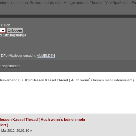
erforen) zu sehen. So verpasst du eine Menge anderer Themen. Viel Spaß, euer F
ie sich
.
d Sitzungslänge
DFL-Mitglieder gesucht:
ANMELDEN
Registrieren
ndesverbände)
»
KSV Hessen Kassel Thread ( Auch wenn`s keinen mehr interessiert )
n Kassel Thread ( Auch wenn`s keinen mehr interessiert ) (Gelesen 48111 ma
essen Kassel Thread ( Auch wenn`s keinen mehr
iert )
 Mai 2012, 20:01:10 »