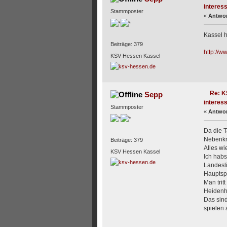
interess
Stammposter
«
Antwor
Kassel h
Beiträge: 379
http://w
KSV Hessen Kassel
Re: K
Sepp
interess
Stammposter
«
Antwor
Da die T
Nebenkr
Beiträge: 379
Alles wi
KSV Hessen Kassel
Ich habs
Landesli
Hauptsp
Man trit
Heidenh
Das sind
spielen a