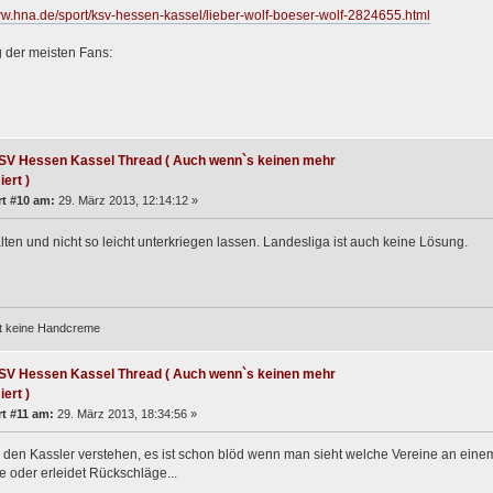
ww.hna.de/sport/ksv-hessen-kassel/lieber-wolf-boeser-wolf-2824655.html
 der meisten Fans:
SV Hessen Kassel Thread ( Auch wenn`s keinen mehr
iert )
t #10 am:
29. März 2013, 12:14:12 »
ten und nicht so leicht unterkriegen lassen. Landesliga ist auch keine Lösung.
st keine Handcreme
SV Hessen Kassel Thread ( Auch wenn`s keinen mehr
iert )
t #11 am:
29. März 2013, 18:34:56 »
 den Kassler verstehen, es ist schon blöd wenn man sieht welche Vereine an einem 
le oder erleidet Rückschläge...