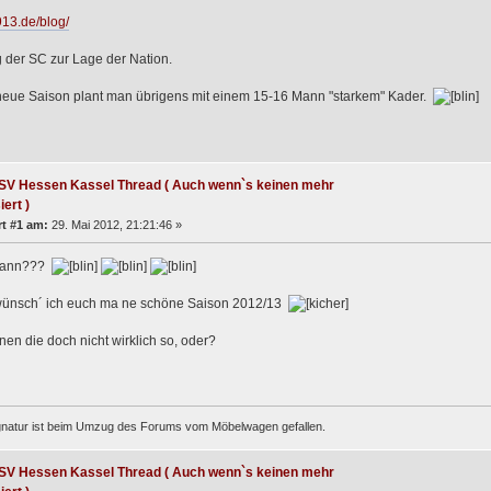
c913.de/blog/
 der SC zur Lage der Nation.
 neue Saison plant man übrigens mit einem 15-16 Mann "starkem" Kader.
SV Hessen Kassel Thread ( Auch wenn`s keinen mehr
iert )
t #1 am:
29. Mai 2012, 21:21:46 »
Mann???
wünsch´ ich euch ma ne schöne Saison 2012/13
en die doch nicht wirklich so, oder?
gnatur ist beim Umzug des Forums vom Möbelwagen gefallen.
SV Hessen Kassel Thread ( Auch wenn`s keinen mehr