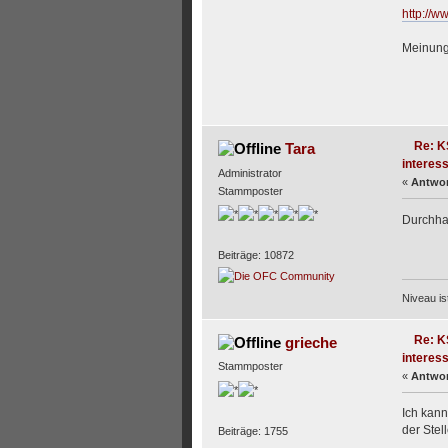
http://w
Meinung
Re: K
Tara
interess
Administrator
«
Antwor
Stammposter
Durchhal
Beiträge: 10872
Niveau i
Re: K
grieche
interess
Stammposter
«
Antwor
Ich kann
der Stel
Beiträge: 1755