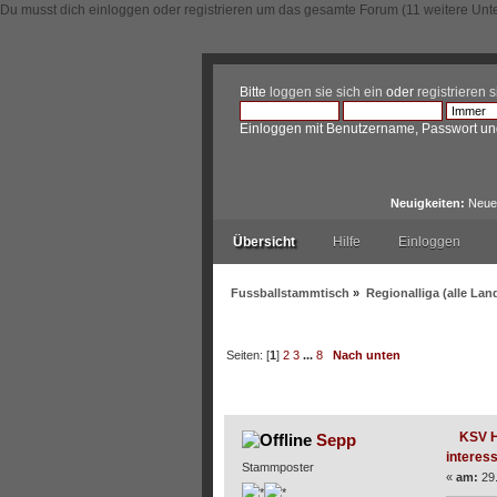
Du musst dich einloggen oder registrieren um das gesamte Forum (11 weitere Unt
Bitte
loggen sie sich ein
oder
registrieren s
Einloggen mit Benutzername, Passwort un
Neuigkeiten:
Neue 
Übersicht
Hilfe
Einloggen
Fussballstammtisch
»
Regionalliga (alle La
Seiten: [
1
]
2
3
...
8
Nach unten
Autor
Thema: KSV Hesse
KSV H
Sepp
interess
Stammposter
«
am:
29.