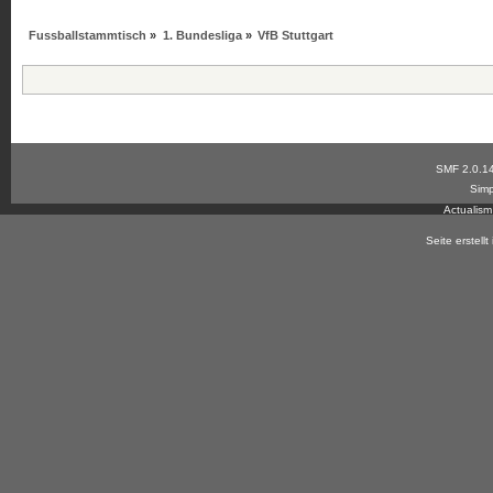
Fussballstammtisch
»
1. Bundesliga
»
VfB Stuttgart
SMF 2.0.1
Simp
Actualis
Seite erstell