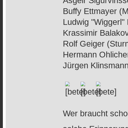
Asgeir Sigurvinsso
Buffy Ettmayer (Mi
Ludwig "Wiggerl" K
Krassimir Balakov 
Rolf Geiger (Stur
Hermann Ohlicher
Jürgen Klinsmann
Wer braucht scho