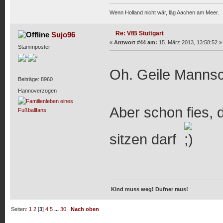
Wenn Holland nicht wär, läg Aachen am Meer.
Re: VfB Stuttgart
Sujo96
«
Antwort #44 am:
15. März 2013, 13:58:52 »
Stammposter
Oh. Geile Manns
Beiträge: 8960
Hannoverzogen
Aber schon fies, 
sitzen darf
Kind muss weg! Dufner raus!
Seiten:
1
2
[
3
]
4
5
...
30
Nach oben