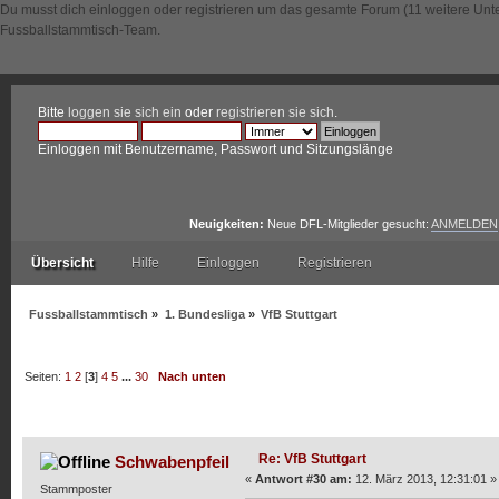
Du musst dich einloggen oder registrieren um das gesamte Forum (11 weitere Unt
Fussballstammtisch-Team.
Bitte
loggen sie sich ein
oder
registrieren sie sich
.
Einloggen mit Benutzername, Passwort und Sitzungslänge
Neuigkeiten:
Neue DFL-Mitglieder gesucht:
ANMELDEN
Übersicht
Hilfe
Einloggen
Registrieren
Fussballstammtisch
»
1. Bundesliga
»
VfB Stuttgart
Seiten:
1
2
[
3
]
4
5
...
30
Nach unten
Autor
Thema: VfB Stuttgart (Gelesen 222721 mal)
Re: VfB Stuttgart
Schwabenpfeil
«
Antwort #30 am:
12. März 2013, 12:31:01 »
Stammposter