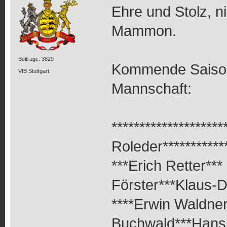
Ehre und Stolz, 
Mammon.
Beiträge: 3829
Kommende Saison s
VfB Stuttgart
Mannschaft:
*******************
Roleder************
***Erich Retter**
Förster***Klaus-Di
****Erwin Waldner
Buchwald***Hansi 