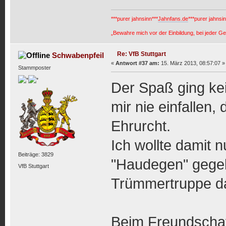
***purer jahnsinn***
Jahnfans.de
***purer jahnsin
„Bewahre mich vor der Einbildung, bei jeder 
Re: VfB Stuttgart
Schwabenpfeil
«
Antwort #37 am:
15. März 2013, 08:57:07 »
Stammposter
Der Spaß ging kei
mir nie einfallen,
Ehrurcht.
Ich wollte damit 
Beiträge: 3829
"Haudegen" gegeb
VfB Stuttgart
Trümmertruppe da
Beim Freundschaf