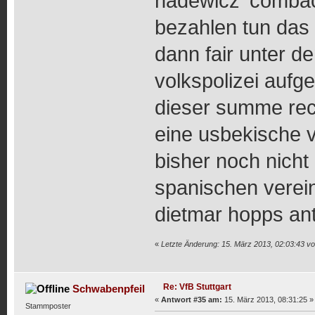
hadewicz' comback
bezahlen tun das 
dann fair unter d
volkspolizei aufge
dieser summe rec
eine usbekische v
bisher noch nicht
spanischen verei
dietmar hopps ant
«
Letzte Änderung: 15. März 2013, 02:03:43 v
Re: VfB Stuttgart
Schwabenpfeil
«
Antwort #35 am:
15. März 2013, 08:31:25 »
Stammposter