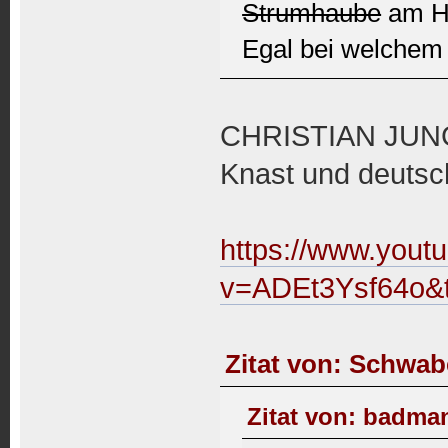
Strumhaube
am H
Egal bei welchem 
CHRISTIAN JUNGW
Knast und deuts
https://www.yout
v=ADEt3Ysf64o&
Zitat von: Schwab
Zitat von: badman