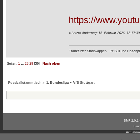
https://www.you
«
Letzte Änderung: 15. Februar 2026, 15:17:3
Frankfurter Stadtwappen - Pit Bull und Haschpl
Seiten:
1
...
28
29
[
30
]
Nach oben
Fussballstammtisch
»
1. Bundesliga
»
VfB Stuttgart
SMF 2.0.1
Simp
Actualis