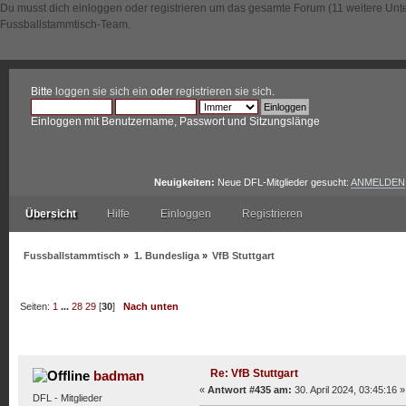
Du musst dich einloggen oder registrieren um das gesamte Forum (11 weitere Unt
Fussballstammtisch-Team.
Bitte
loggen sie sich ein
oder
registrieren sie sich
.
Einloggen mit Benutzername, Passwort und Sitzungslänge
Neuigkeiten:
Neue DFL-Mitglieder gesucht:
ANMELDEN
Übersicht
Hilfe
Einloggen
Registrieren
Fussballstammtisch
»
1. Bundesliga
»
VfB Stuttgart
Seiten:
1
...
28
29
[
30
]
Nach unten
Autor
Thema: VfB Stuttgart (Gelesen 222514 mal)
Re: VfB Stuttgart
badman
«
Antwort #435 am:
30. April 2024, 03:45:16 »
DFL - Mitglieder