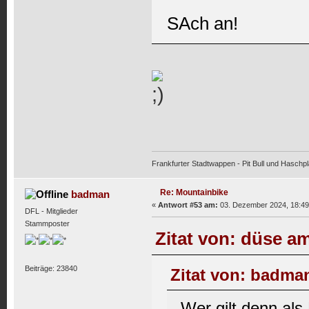
SAch an!
Frankfurter Stadtwappen - Pit Bull und Haschpl
Re: Mountainbike
badman
«
Antwort #53 am:
03. Dezember 2024, 18:49
DFL - Mitglieder
Stammposter
Zitat von: düse am
Beiträge: 23840
Zitat von: badman
Wer gilt denn als