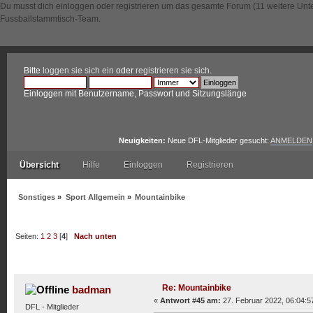
Du musst dich einloggen oder registrieren um das gesamte Forum (11 weitere Unt
Fussballstammtisch-Team.
Bitte
loggen sie sich ein
oder
registrieren sie sich
.
Einloggen mit Benutzername, Passwort und Sitzungslänge
Neuigkeiten:
Neue DFL-Mitglieder gesucht:
ANMELDEN
Übersicht
Hilfe
Einloggen
Registrieren
Sonstiges
»
Sport Allgemein
»
Mountainbike
Seiten:
1
2
3
[
4
]
Nach unten
Autor
Thema: Mountainbike (Gelesen 34105 mal)
Re: Mountainbike
badman
«
Antwort #45 am:
27. Februar 2022, 06:04:5
DFL - Mitglieder