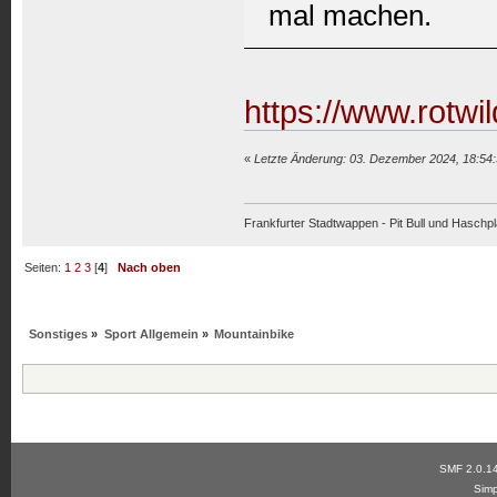
mal machen.
https://www.rotwi
«
Letzte Änderung: 03. Dezember 2024, 18:54
Frankfurter Stadtwappen - Pit Bull und Haschpl
Seiten:
1
2
3
[
4
]
Nach oben
Sonstiges
»
Sport Allgemein
»
Mountainbike
SMF 2.0.1
Simp