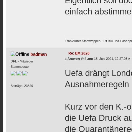
Eigentlich soll d
einfach abstimme
Frankfurter Stadtwappen - Pit Bull und Haschpl
Re: EM 2020
badman
«
Antwort #44 am:
18. Juni 2021, 12:27:03 »
DFL - Mitglieder
Stammposter
Uefa drängt Lond
Ausnahmeregeln
Beiträge: 23840
Kurz vor den K.-
die Uefa Druck au
die Quarantänere