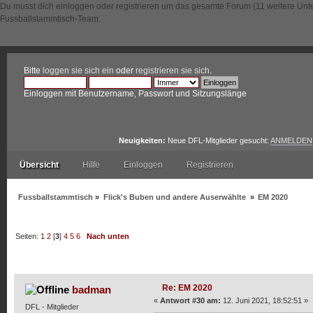
Du musst dich einloggen oder registrieren um das gesamte Forum (11 weitere Unt
Fussballstammtisch-Team.
Bitte
loggen sie sich ein
oder
registrieren sie sich
.
Einloggen mit Benutzername, Passwort und Sitzungslänge
Neuigkeiten:
Neue DFL-Mitglieder gesucht:
ANMELDEN
Übersicht
Hilfe
Einloggen
Registrieren
Fussballstammtisch
»
Flick's Buben und andere Auserwählte
»
EM 2020
Seiten:
1
2
[
3
]
4
5
6
Nach unten
Autor
Thema: EM 2020 (Gelesen 15807 mal)
Re: EM 2020
badman
«
Antwort #30 am:
12. Juni 2021, 18:52:51 »
DFL - Mitglieder