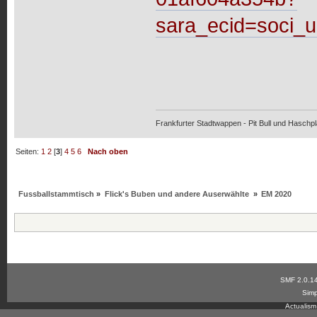
sara_ecid=soci
Frankfurter Stadtwappen - Pit Bull und Haschpl
Seiten:
1
2
[
3
]
4
5
6
Nach oben
Fussballstammtisch
»
Flick's Buben und andere Auserwählte
»
EM 2020
SMF 2.0.1
Simp
Actualis