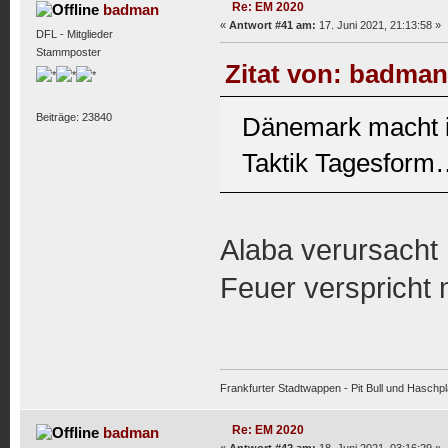
Re: EM 2020
badman
«
Antwort #41 am:
17. Juni 2021, 21:13:58 »
DFL - Mitglieder
Stammposter
Zitat von: badman
Beiträge: 23840
Dänemark macht in
Taktik Tagesform…
Alaba verursacht 
Feuer verspricht 
Frankfurter Stadtwappen - Pit Bull und Haschpl
Re: EM 2020
badman
«
Antwort #42 am:
18. Juni 2021, 03:16:29 »