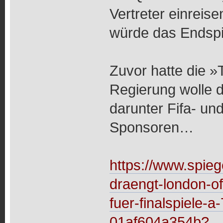
Vertreter einreis
würde das Endspi
Zuvor hatte die »T
Regierung wolle d
darunter Fifa- und 
Sponsoren…
https://www.spieg
draengt-london-o
fuer-finalspiele-
01af604a354b?