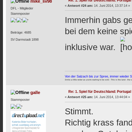
Re: 1. Spiel für Deutschland: Portugal
mike_sv98
«
Antwort #24 am:
14. Juni 2014, 13:37:14 »
DFL - Mitglieder
Stammposter
Immerhin gabs ges
bei dem keine sp
Beiträge: 4685
SV Darmstadt 1898
inklusive war.
Von der Salzach bis zur Spree, immer wieder 
Smile a little wider as you're waiting to be sold - This is the land - the 
Re: 1. Spiel für Deutschland: Portugal
galle
«
Antwort #25 am:
14. Juni 2014, 13:44:04 »
Stammposter
Stimmt.
Richtig krass fand