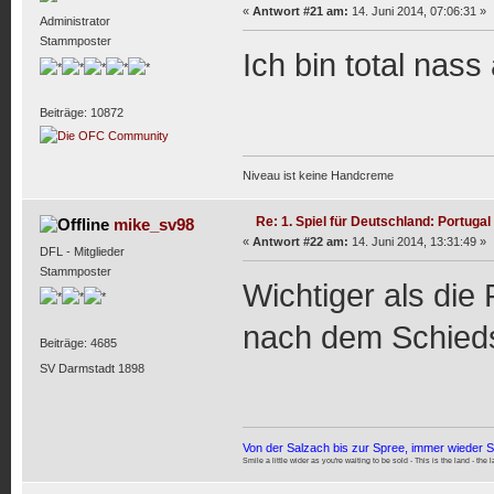
«
Antwort #21 am:
14. Juni 2014, 07:06:31 »
Administrator
Stammposter
Ich bin total nass
Beiträge: 10872
Niveau ist keine Handcreme
Re: 1. Spiel für Deutschland: Portugal
mike_sv98
«
Antwort #22 am:
14. Juni 2014, 13:31:49 »
DFL - Mitglieder
Stammposter
Wichtiger als die
nach dem Schiedsr
Beiträge: 4685
SV Darmstadt 1898
Von der Salzach bis zur Spree, immer wieder 
Smile a little wider as you're waiting to be sold - This is the land - the 