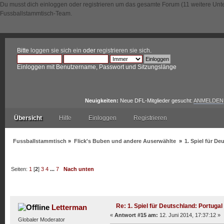
Du musst dich einloggen oder registrieren um das gesamte Forum (11 weitere Unt
Fussballstammtisch-Team.
Bitte
loggen sie sich ein
oder
registrieren sie sich
.
Einloggen mit Benutzername, Passwort und Sitzungslänge
Neuigkeiten:
Neue DFL-Mitglieder gesucht:
ANMELDEN
Übersicht
Hilfe
Einloggen
Registrieren
Fussballstammtisch
»
Flick's Buben und andere Auserwählte
»
1. Spiel für De
Seiten:
1
[
2
]
3
4
...
7
Nach unten
Autor
Thema: 1. Spiel für Deutschland: Portugal (Geles
Re: 1. Spiel für Deutschland: Portugal
Letterman
«
Antwort #15 am:
12. Juni 2014, 17:37:12 »
Globaler Moderator