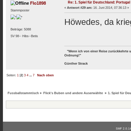
Re: 1. Spiel für Deutschland: Portugal
Flo1898
«
Antwort #29 am:
16. Juni 2014, 07:36:13 »
Stammposter
Höwedes, da krieg
Beiträge: 5088
SV 98-- Hibs--Betis
"Wenn ich von einer Reise zurückkehrte und
Ordnung!"
Günther Strack
Seiten:
1
[
2
]
3
4
...
7
Nach oben
Fussballstammtisch
»
Flick's Buben und andere Auserwählte
»
1. Spiel für De
SMF 2.0.1