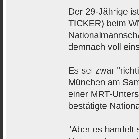
Der 29-Jährige is
TICKER) beim WM
Nationalmannscha
demnach voll eins
Es sei zwar "richt
München am Samst
einer MRT-Unters
bestätigte Nation
"Aber es handelt 