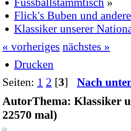
Fussballstammtisch
»
Flick's Buben und ander
Klassiker unserer Nationa
« vorheriges
nächstes »
Drucken
Seiten:
1
2
[
3
]
Nach unte
Autor
Thema: Klassiker u
22570 mal)