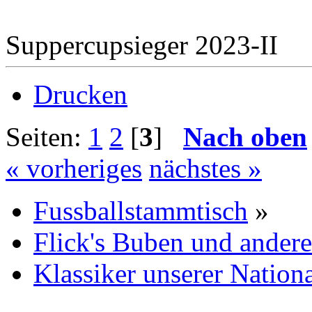
Suppercupsieger 2023-II
Drucken
Seiten:
1
2
[
3
]
Nach oben
« vorheriges
nächstes »
Fussballstammtisch
»
Flick's Buben und ander
Klassiker unserer Nationa