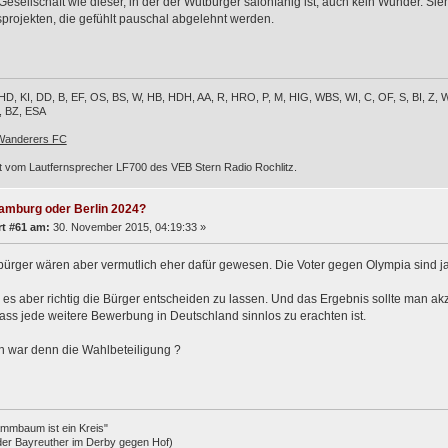
 Gesellschaft wie dieser, in der der Wutbürger salonfähig ist, auch kein Wunder. Si
projekten, die gefühlt pauschal abgelehnt werden.
, HD, KI, DD, B, EF, OS, BS, W, HB, HDH, AA, R, HRO, P, M, HIG, WBS, WI, C, OF, S, BI, 
L, BZ, ESA
 Wanderers FC
 vom Lautfernsprecher LF700 des VEB Stern Radio Rochlitz.
amburg oder Berlin 2024?
t #61 am:
30. November 2015, 04:19:33 »
ürger wären aber vermutlich eher dafür gewesen. Die Voter gegen Olympia sind j
e es aber richtig die Bürger entscheiden zu lassen. Und das Ergebnis sollte man ak
ass jede weitere Bewerbung in Deutschland sinnlos zu erachten ist.
h war denn die Wahlbeteiligung ?
mmbaum ist ein Kreis"
der Bayreuther im Derby gegen Hof)