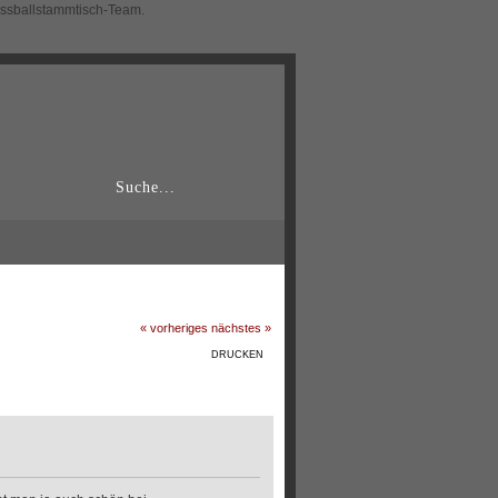
ussballstammtisch-Team.
« vorheriges
nächstes »
DRUCKEN