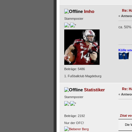
Re: H
Imho
«
Antwor
Stammposter
ca. 50% 
Kölle un
Beiträge: 5486
1. Fußballclub Magdeburg
Re: H
Statistiker
«
Antwor
Stammposter
Zitat v
Beiträge: 2192
Nur der OFC!
Die 