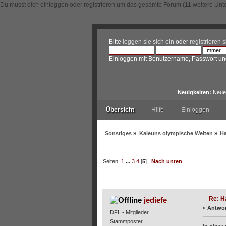
Du musst dich einloggen oder registrieren um das gesamte Forum (11 weitere Unt
Bitte
loggen sie sich ein
oder
registrieren s
Einloggen mit Benutzername, Passwort un
Neuigkeiten:
Neue 
Übersicht
Hilfe
Einloggen
Sonstiges
»
Kaleuns olympische Welten
»
Ha
Seiten:
1
...
3
4
[
5
]
Nach unten
Autor
Thema: Hamburg o
Re: H
jediefe
«
Antwor
DFL - Mitglieder
Stammposter