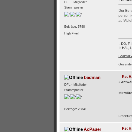
DFL - Mitglieder
Stammposter
Der Beit
persönli
auf Abl
Beiträge: 5780
High Five!
I: DO, F
II: HAL, 
Saaletal
Gesendet
Re: H
badman
«
Antwor
DFL - Mitglieder
Stammposter
Mir wäre
Beiträge: 23841
Frankfurt
Re: H
AcPauer