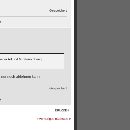
Gespeichert
)
edweder Art und Größenordnung
an nur noch ablehnen kann
Gespeichert
)
DRUCKEN
« vorheriges
nächstes »