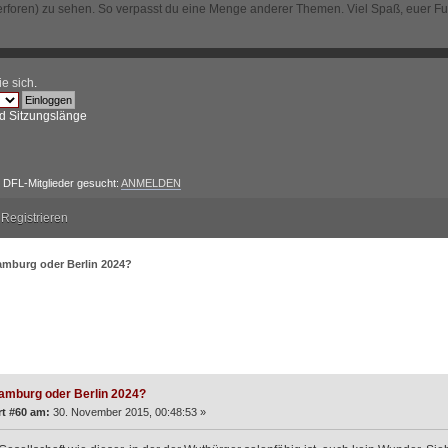
erforen) zu sehen. So verpasst du eine Menge anderer Themen. Viel Spaß, euer F
ie sich
.
d Sitzungslänge
DFL-Mitglieder gesucht:
ANMELDEN
Registrieren
mburg oder Berlin 2024?
der Berlin 2024? (Gelesen 28466 mal)
amburg oder Berlin 2024?
t #60 am:
30. November 2015, 00:48:53 »