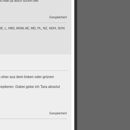
eht man ja auch schön bei
Gespeichert
Z, WE, L, HBS, MSW, AE, MD, PL, NZ, NDH, SON
a eher aus dem linken oder grünen
zeptieren. Dabei gebe ich Tara absolut
Gespeichert