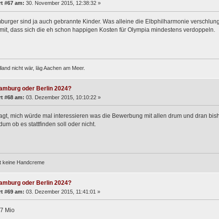
t #67 am:
30. November 2015, 12:38:32 »
urger sind ja auch gebrannte Kinder. Was alleine die Elbphilharmonie verschlunge
mit, dass sich die eh schon happigen Kosten für Olympia mindestens verdoppeln.
and nicht wär, läg Aachen am Meer.
amburg oder Berlin 2024?
t #68 am:
03. Dezember 2015, 10:10:22 »
gt, mich würde mal interessieren was die Bewerbung mit allen drum und dran bish
um ob es stattfinden soll oder nicht.
st keine Handcreme
amburg oder Berlin 2024?
t #69 am:
03. Dezember 2015, 11:41:01 »
/7 Mio