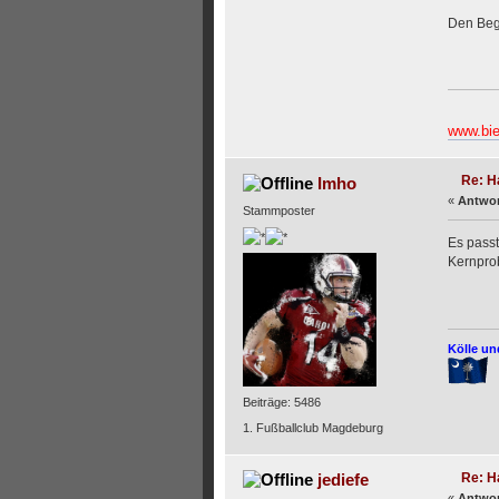
Den Begr
www.bie
Re: H
Imho
«
Antwor
Stammposter
Es passt
Kernpro
Kölle un
Beiträge: 5486
1. Fußballclub Magdeburg
Re: H
jediefe
«
Antwor