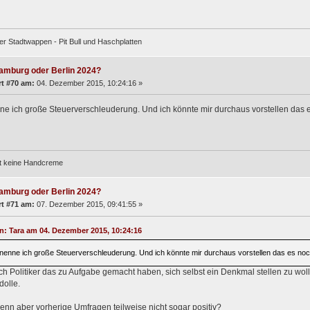
er Stadtwappen - Pit Bull und Haschplatten
amburg oder Berlin 2024?
t #70 am:
04. Dezember 2015, 10:24:16 »
e ich große Steuerverschleuderung. Und ich könnte mir durchaus vorstellen das 
st keine Handcreme
amburg oder Berlin 2024?
t #71 am:
07. Dezember 2015, 09:41:55 »
on: Tara am 04. Dezember 2015, 10:24:16
nenne ich große Steuerverschleuderung. Und ich könnte mir durchaus vorstellen das es no
h Politiker das zu Aufgabe gemacht haben, sich selbst ein Denkmal stellen zu woll
dolle.
nn aber vorherige Umfragen teilweise nicht sogar positiv?