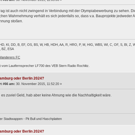
rag ist auch nicht zwingend in Verbindung mit der Olympiabewerbung zu sehen. Die
chen Wahrnehmung verhält es sich jedenfalls so, dass v.a. Bauprojekte jedweder 
ehnung stoßen.
, HD, KI, DD, B, EF, OS, BS, W, HB, HDH, AA, R, HRO, P, M, HIG, WBS, WI, C, OF, S, BI, 
L, BZ, ESA
 Wanderers FC
 vom Lautfernsprecher LF700 des VEB Stern Radio Rochlitz.
amburg oder Berlin 2024?
t #66 am:
30. November 2015, 11:52:20 »
 es zuviel Geld, hab aber keine Ahnung wie die Nachhaltigkeit wäre.
er Stadtwappen - Pit Bull und Haschplatten
amburg oder Berlin 2024?