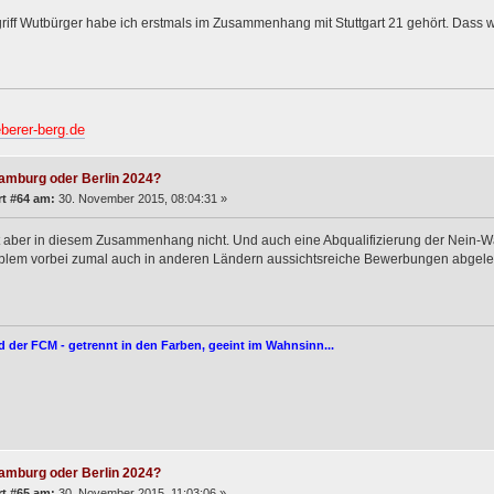
iff Wutbürger habe ich erstmals im Zusammenhang mit Stuttgart 21 gehört. Dass
berer-berg.de
amburg oder Berlin 2024?
t #64 am:
30. November 2015, 08:04:31 »
 aber in diesem Zusammenhang nicht. Und auch eine Abqualifizierung der Nein-W
blem vorbei zumal auch in anderen Ländern aussichtsreiche Bewerbungen abgele
d der FCM - getrennt in den Farben, geeint im Wahnsinn...
amburg oder Berlin 2024?
t #65 am:
30. November 2015, 11:03:06 »