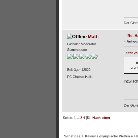
Der Gipfe
Re: H
Matti
«
Antwor
Globaler Moderator
Stammposter
Zitat v
....
grun
Beiträge: 12822
FC Chemie Halle
inzwisch
Der Gipfe
Seiten:
1
...
3
4
[
5
]
Nach oben
Sonstiges
»
Kaleuns olympische Welten
»
Ha