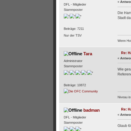
«
Antwor
DFL - Mitglieder
Stammposter
Die Hamb
Stadt da
Beiträge: 7211
Nur der TSV
Wenn Holl
Re: H
Tara
«
Antwor
Administrator
Stammposter
Wie gesa
Referend
Beiträge: 10872
Niveau i
Re: H
badman
«
Antwor
DFL - Mitglieder
Stammposter
Glaub 6