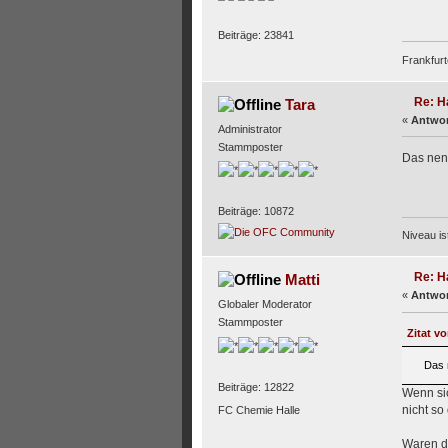
Beiträge: 23841
Frankfurt
Re: H
Tara
«
Antwor
Administrator
Stammposter
Das nenn
Beiträge: 10872
Niveau i
Re: H
Matti
«
Antwor
Globaler Moderator
Stammposter
Zitat v
Das 
Beiträge: 12822
Wenn sic
nicht so 
FC Chemie Halle
Waren de