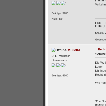
In einer
Verkehrs
Beiträge: 5780
High Five!
I: DO, F
II: HAL, 
Saaletal
Gesendet
Re: H
MundM
«
Antwor
DFL - Mitglieder
Stammposter
Die Wutb
Lager.
Ich find
Recht, d
Beiträge: 4860
Wie hoc
"Euer Sta
(Banner 