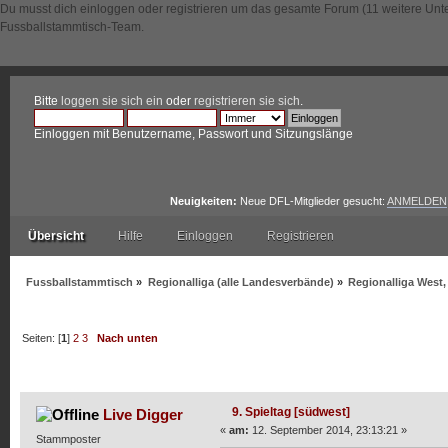
Du musst dich einloggen oder registrieren um das gesamte Forum (11 weitere Unt
Fussballstammtisch-Team.
Bitte
loggen sie sich ein
oder
registrieren sie sich
.
Einloggen mit Benutzername, Passwort und Sitzungslänge
Neuigkeiten:
Neue DFL-Mitglieder gesucht:
ANMELDEN
Übersicht
Hilfe
Einloggen
Registrieren
Fussballstammtisch
»
Regionalliga (alle Landesverbände)
»
Regionalliga West
Seiten: [
1
]
2
3
Nach unten
Autor
Thema: 9. Spieltag [südwest] (Gelesen 14830 mal
9. Spieltag [südwest]
Live Digger
«
am:
12. September 2014, 23:13:21 »
Stammposter