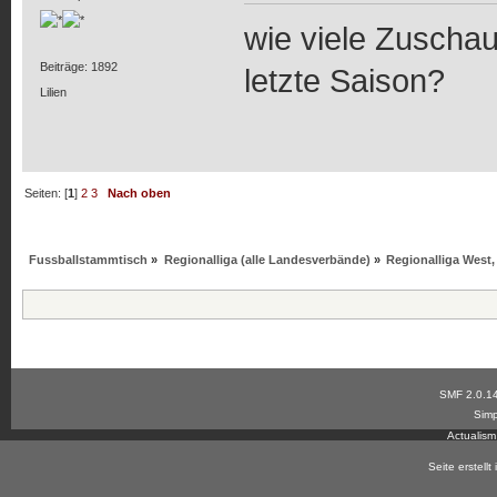
wie viele Zuschau
Beiträge: 1892
letzte Saison?
Lilien
Seiten: [
1
]
2
3
Nach oben
Fussballstammtisch
»
Regionalliga (alle Landesverbände)
»
Regionalliga West
SMF 2.0.1
Simp
Actualis
Seite erstell