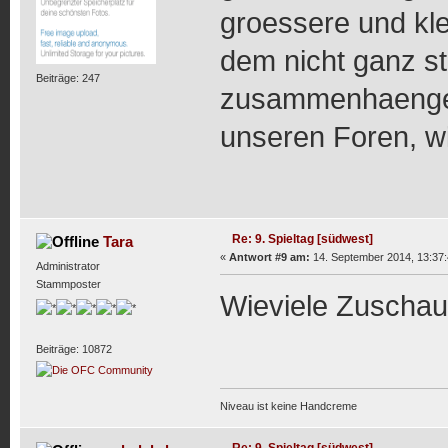
groessere und kl
dem nicht ganz s
Beiträge: 247
zusammenhaengen
unseren Foren, w
Re: 9. Spieltag [südwest]
Tara
«
Antwort #9 am:
14. September 2014, 13:37:
Administrator
Stammposter
Wieviele Zuschau
Beiträge: 10872
Niveau ist keine Handcreme