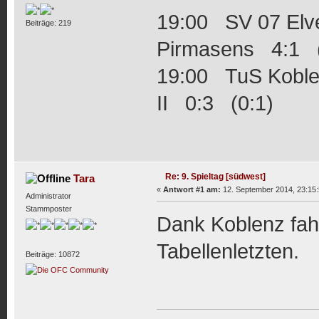
19:00 SV 07 El
Beiträge: 219
Pirmasens 4:1 (
19:00 TuS Koble
II 0:3 (0:1)
Re: 9. Spieltag [südwest]
Tara
«
Antwort #1 am:
12. September 2014, 23:15:
Administrator
Stammposter
Dank Koblenz fah
Tabellenletzten.
Beiträge: 10872