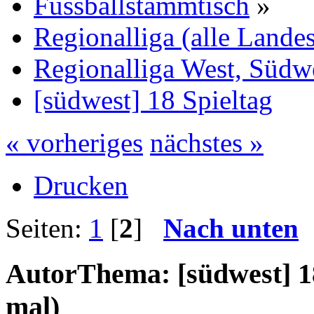
Fussballstammtisch
»
Regionalliga (alle Lande
Regionalliga West, Südw
[südwest] 18 Spieltag
« vorheriges
nächstes »
Drucken
Seiten:
1
[
2
]
Nach unten
Autor
Thema: [südwest] 1
mal)