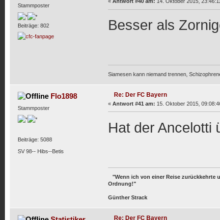
«
Antwort #40 am:
14. Oktober 2015, 23:46:1
Stammposter
Besser als Zornige
Beiträge: 802
Siamesen kann niemand trennen, Schizophrene s
Re: Der FC Bayern
Flo1898
«
Antwort #41 am:
15. Oktober 2015, 09:08:4
Stammposter
Hat der Ancelott
Beiträge: 5088
SV 98-- Hibs--Betis
"Wenn ich von einer Reise zurückkehrte und
Ordnung!"
Günther Strack
Re: Der FC Bayern
Statistiker