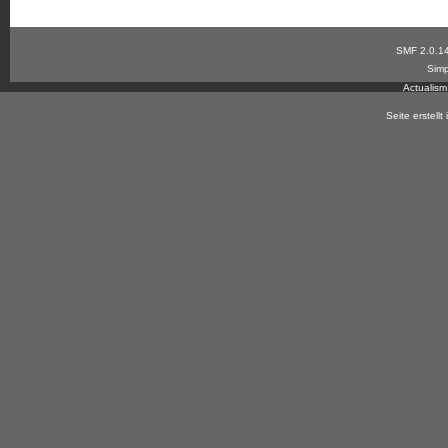
SMF 2.0.1
Simp
Actualis
Seite erstell