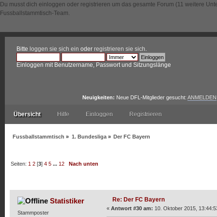
Du musst dich einloggen oder registrieren um das gesamte Forum (11 weitere Unt
Fussballstammtisch-Team.
Bitte
loggen sie sich ein
oder
registrieren sie sich
.
Einloggen mit Benutzername, Passwort und Sitzungslänge
Neuigkeiten:
Neue DFL-Mitglieder gesucht:
ANMELDEN
Übersicht
Hilfe
Einloggen
Registrieren
Fussballstammtisch
»
1. Bundesliga
»
Der FC Bayern
Seiten:
1
2
[
3
]
4
5
...
12
Nach unten
Autor
Thema: Der FC Bayern (Gelesen 60513 mal)
Re: Der FC Bayern
Statistiker
«
Antwort #30 am:
10. Oktober 2015, 13:44:5
Stammposter