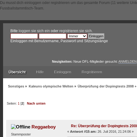
Du musst dich einloggen oder registrieren um das gesamte Forum (11 weitere Unt
Fussballstammtisch-Team.
Bitte
loggen sie sich ein
oder
registrieren sie sich
.
Einloggen mit Benutzername, Passwort und Sitzungslänge
Neuigkeiten:
Neue DFL-Mitglieder gesucht:
ANMELDEN
Übersicht
Hilfe
Einloggen
Registrieren
Sonstiges
»
Kaleuns olympische Welten
»
Überprüfung der Dopingtests 2008 +
Seiten:
1
[
2
]
Nach unten
Autor
Thema: Überprüfung der Dopingtests 2008 + 2012
Re: Überprüfung der Dopingtests 200
Reggaeboy
«
Antwort #15 am:
26. Juli 2016, 21:24:06 »
Stammposter