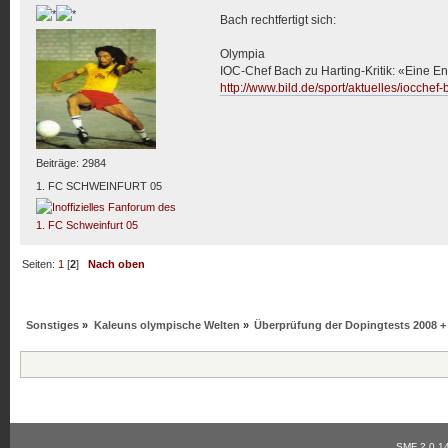
Bach rechtfertigt sich:
Olympia
IOC-Chef Bach zu Harting-Kritik: «Eine E
http://www.bild.de/sport/aktuelles/iocchef
Beiträge: 2984
1. FC SCHWEINFURT 05
Seiten:
1
[
2
]
Nach oben
Sonstiges
»
Kaleuns olympische Welten
»
Überprüfung der Dopingtests 2008 +
SMF 2.0.1