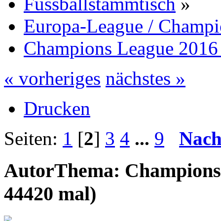
Fussballstammtisch
»
Europa-League / Champi
Champions League 2016 
« vorheriges
nächstes »
Drucken
Seiten:
1
[
2
]
3
4
...
9
Nach
Autor
Thema: Champions 
44420 mal)