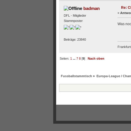
Re: C
badman
«
Antwor
DFL - Mitglieder
Stammposter
Was noch
Beiträge: 23840
Frankfurt
Seiten:
1
...
7
8
[
9
]
Nach oben
Fussballstammtisch
»
Europa-League / Cha