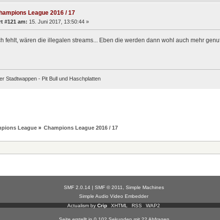
hampions League 2016 / 17
t #121 am:
15. Juni 2017, 13:50:44 »
 fehlt, wären die illegalen streams... Eben die werden dann wohl auch mehr genut
er Stadtwappen - Pit Bull und Haschplatten
mpions League
»
Champions League 2016 / 17
SMF 2.0.14
|
SMF © 2011
,
Simple Machines
Simple Audio Video Embedder
Actualism by
Crip
XHTML
RSS
WAP2
Seite erstellt in 0.102 Sekunden mit 22 Abfragen.