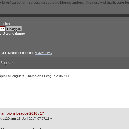
erforen) zu sehen. So verpasst du eine Menge anderer Themen. Viel Spaß, euer F
ie sich
.
d Sitzungslänge
DFL-Mitglieder gesucht:
ANMELDEN
Registrieren
mpions League
»
Champions League 2016 / 17
 League 2016 / 17 (Gelesen 44448 mal)
hampions League 2016 / 17
t #120 am:
15. Juni 2017, 07:27:11 »