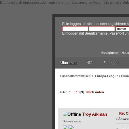
Du musst dich einloggen oder registrieren um das gesamte Forum (11 weitere Unt
Bitte
loggen sie sich ein
oder
registrieren s
Einloggen mit Benutzername, Passwort un
Neuigkeiten:
Neue 
Übersicht
Hilfe
Einloggen
Fussballstammtisch
»
Europa-League / Cha
Seiten:
1
...
7
8
[
9
]
Nach unten
Autor
Thema: Champions
Re: C
Troy Aikman
«
Antwor
Stammposter