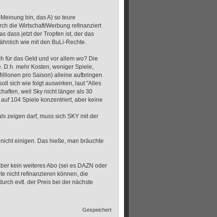
r Meinung bin, das A) so teure
ch die Wirtschaft/Werbung refinanziert
s dass jetzt der Tropfen ist, der das
hnlich wie mit den BuLi-Rechte.
ich für das Geld und vor allem wo? Die
e. D.h. mehr Kosten, weniger Spiele,
llionen pro Saison) alleine aufbringen
l sich wie folgt auswirken, laut "Alles
haften, weil Sky nicht länger als 30
uf 104 Spiele konzentriert, aber keine
ls zeigen darf, muss sich SKY mit der
 nicht einigen. Das hieße, man bräuchte
aber kein weiteres Abo (sei es DAZN oder
e nicht refinanzieren können, die
rch evtl. der Preis bei der nächste
Gespeichert