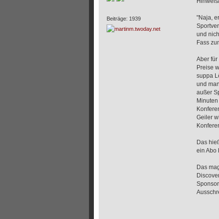
Hinweis
"Naja, e
Beiträge: 1939
Sportver
und nich
Fass zum
Aber für
Preise w
suppa Lö
und man 
außer Sp
Minuten 
Konferen
Geiler w
Konferen
Das hieß
ein Abo 
Das mag 
Discover
Sponsore
Ausschre