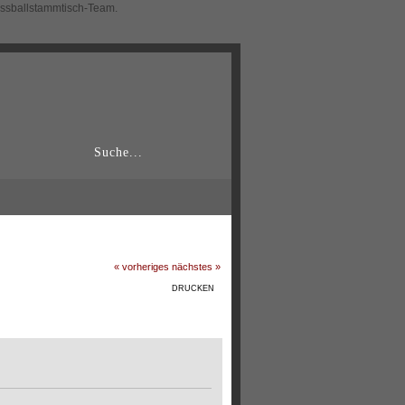
ussballstammtisch-Team.
« vorheriges
nächstes »
DRUCKEN