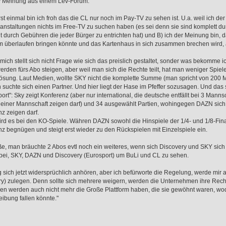
/ Meinung aus einem Lev-Forum:
rst einmal bin ich froh das die CL nur noch im Pay-TV zu sehen ist. U.a. weil ich de
anstaltungen nichts im Free-TV zu suchen haben (es sei denn sie sind komplett dur
t durch Gebühren die jeder Bürger zu entrichten hat) und B) ich der Meinung bin, da
 überlaufen bringen könnte und das Kartenhaus in sich zusammen brechen wird, ä
 mich stellt sich nicht Frage wie sich das preislich gestaltet, sonder was bekomme 
erden fürs Abo steigen, aber weil man sich die Rechte teilt, hat man weniger Spiel
sung. Laut Medien, wollte SKY nicht die komplette Summe (man spricht von 200 Mi
suchte sich einen Partner. Und hier liegt der Hase im Pfeffer sozusagen. Und das sol
ort": Sky zeigt Konferenz (aber nur international, die deutsche entfällt bei 3 Mannsc
einer Mannschaft zeigen darf) und 34 ausgewählt Partien, wohingegen DAZN sich a
z zeigen darf.
ird es bei den KO-Spiele. Währen DAZN sowohl die Hinspiele der 1/4- und 1/8-Fina
z begnügen und steigt erst wieder zu den Rückspielen mit Einzelspiele ein.
e, man bräuchte 2 Abos evtl noch ein weiteres, wenn sich Discovery und SKY sich
bei, SKY, DAZN und Discovery (Eurosport) um BuLi und CL zu sehen.
sich jetzt widersprüchlich anhören, aber ich befürworte die Regelung, werde mir 
y) zulegen. Denn sollte sich mehrere weigern, werden die Unternehmen ihre Recht
n werden auch nicht mehr die Große Plattform haben, die sie gewöhnt waren, wodu
ibung fallen könnte."