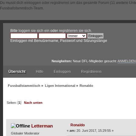
Du musst dich einloggen oder registrieren um das gesamte Forum (11 weitere Unt
Fussballstammtisch-Team.
Bitte
loggen sie sich ein
oder
registrieren sie sich
.
Einloggen mit Benutzername, Passwort und Sitzungslänge
Neuigkeiten:
Neue DFL-Mitglieder gesucht:
ANMELDEN
Übersicht
Hilfe
Einloggen
Registrieren
Fussballstammtisch
»
Ligen International
»
Ronaldo
Seiten: [
1
]
Nach unten
Autor
Thema: Ronaldo (Gelesen 7211 mal)
Ronaldo
Letterman
«
am:
20. Juni 2017, 15:29:55 »
Globaler Moderator