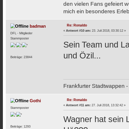
den vielen Fans gefeiert 
mich ein besonderes Erlebn
Re: Ronaldo
badman
«
Antwort #10 am:
23. Juli 2018, 03:30:12 »
DFL - Mitglieder
Stammposter
Sein Team und La
und Özil...
Beiträge: 23844
Frankfurter Stadtwappen - 
Re: Ronaldo
Gothi
«
Antwort #11 am:
27. Juli 2018, 13:32:42 »
Stammposter
Wagner hat sein 
Beiträge: 1293