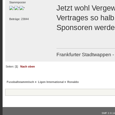
Stammposter
Jetzt wohl Vergew
Vertrages so halb
Beiträge: 23844
Sponsoren werden
Frankfurter Stadtwappen - 
Seiten: [
1
]
Nach oben
Fussballstammtisch
»
Ligen International
»
Ronaldo
SMF 2.0.1