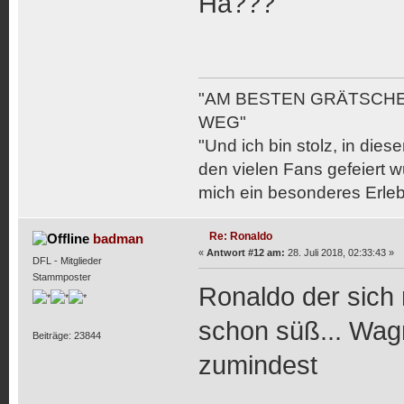
Hä???
"AM BESTEN GRÄTSCHE
WEG"
"Und ich bin stolz, in die
den vielen Fans gefeiert 
mich ein besonderes Erlebn
Re: Ronaldo
badman
«
Antwort #12 am:
28. Juli 2018, 02:33:43 »
DFL - Mitglieder
Stammposter
Ronaldo der sich n
schon süß... Wagn
Beiträge: 23844
zumindest