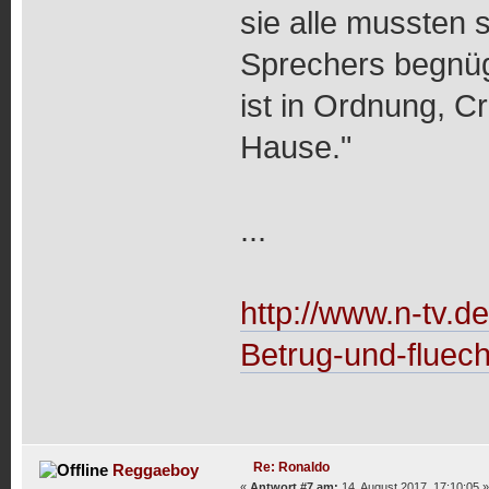
sie alle mussten 
Sprechers begnüge
ist in Ordnung, C
Hause."
...
http://www.n-tv.de
Betrug-und-fluech
Re: Ronaldo
Reggaeboy
«
Antwort #7 am:
14. August 2017, 17:10:05 »