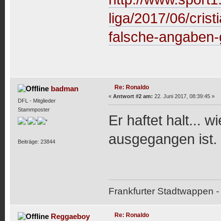
liga/2017/06/crist
falsche-angaben
Re: Ronaldo
badman
«
Antwort #2 am:
22. Juni 2017, 08:39:45 »
DFL - Mitglieder
Stammposter
Er haftet halt... 
ausgegangen ist.
Beiträge: 23844
Frankfurter Stadtwappen - 
Re: Ronaldo
Reggaeboy