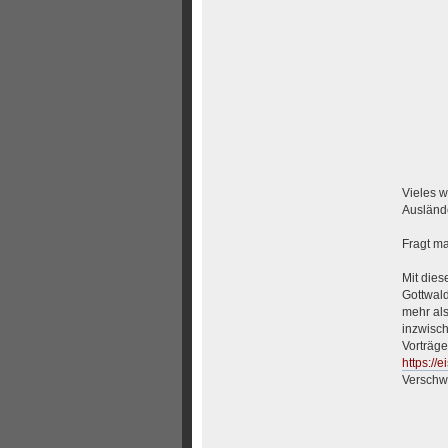
Vieles w
Auslände
Fragt ma
Mit dies
Gottwald
mehr als
inzwisch
Vorträge
https://
Verschw