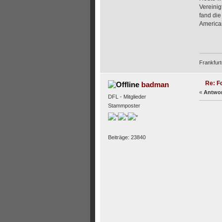
Vereinig
fand die
American
Frankfurt
Re: F
badman
«
Antwor
DFL - Mitglieder
Stammposter
Beiträge: 23840