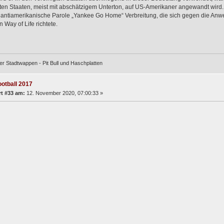
ten Staaten, meist mit abschätzigem Unterton, auf US-Amerikaner angewandt wir
 antiamerikanische Parole „Yankee Go Home“ Verbreitung, die sich gegen die An
 Way of Life richtete.
er Stadtwappen - Pit Bull und Haschplatten
ootball 2017
t #33 am:
12. November 2020, 07:00:33 »