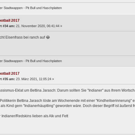
er Stadtwappen - Pit Bull und Haschplatten
ootball 2017
t #34 am:
21. November 2020, 06:41:44 »
ucht Eisenfrass bei ranch auf 😂
er Stadtwappen - Pit Bull und Haschplatten
ootball 2017
t #35 am:
23. März 2021, 11:05:24 »
sismus-Eklat um Bettina Jarasch: Darum sollten Sie "Indianer" aus Ihrem Wortsch
olitikerin Bettina Jarasch löste am Wochenende mit einer "Kindheitserinnerung" e
 als Kind gern "Indianerhäuptling" geworden wäre. Doch dieser Begriff ist äußerst f
r Indianer/Redskins lieben als Alk und Fett