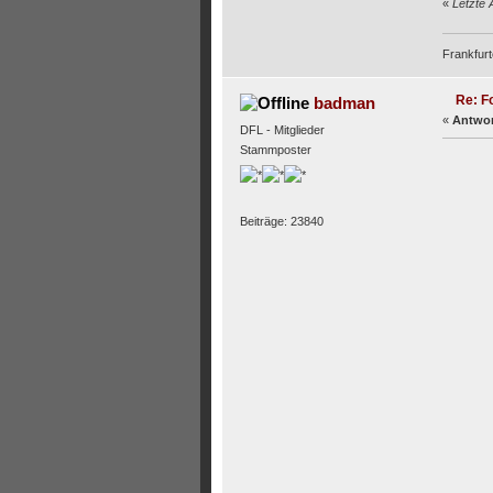
«
Letzte 
Frankfurt
Re: F
badman
«
Antwor
DFL - Mitglieder
Stammposter
Beiträge: 23840