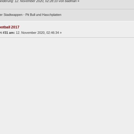
Änderung: 12. November 2020, 02:28:10 von badman
»
er Stadtwappen - Pit Bull und Haschplatten
ootball 2017
t #31 am:
12. November 2020, 02:46:34 »