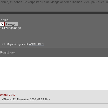
erforen) zu sehen. So verpasst du eine Menge anderer Themen. Viel Spaß, euer F
ie sich
.
d Sitzungslänge
DFL-Mitglieder gesucht:
ANMELDEN
Registrieren
2017 (Gelesen 56264 mal)
ootball 2017
t #30 am:
12. November 2020, 02:25:26 »