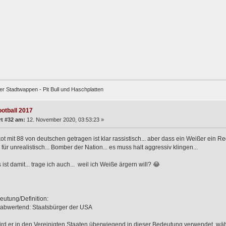
er Stadtwappen - Pit Bull und Haschplatten
ootball 2017
t #32 am:
12. November 2020, 03:53:23 »
ot mit 88 von deutschen getragen ist klar rassistisch... aber dass ein Weißer ein Re
h für unrealistisch... Bomber der Nation... es muss halt aggressiv klingen...
ist damit... trage ich auch... weil ich Weiße ärgern will? 😂
utung/Definition:
 abwertend: Staatsbürger der USA
rd er in den Vereinigten Staaten überwiegend in dieser Bedeutung verwendet, wäh