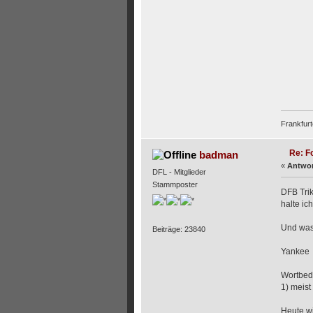
Frankfurt
Re: F
badman
«
Antwor
DFL - Mitglieder
Stammposter
DFB Trik
halte ic
Und was 
Beiträge: 23840
Yankee
Wortbede
1) meist
Heute wi