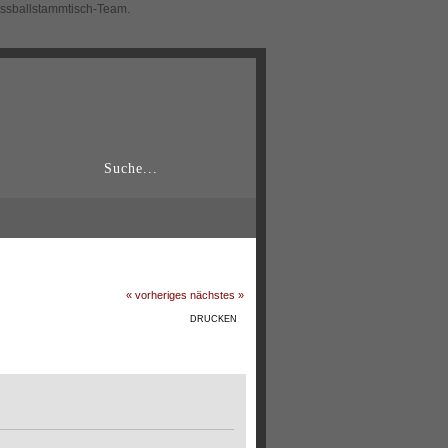
ussballstammtisch-Team.
« vorheriges
nächstes »
DRUCKEN