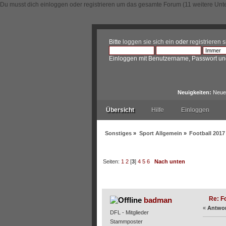
Du musst dich einloggen oder registrieren um das gesamte Forum (11 weitere Unt
Bitte
loggen sie sich ein
oder
registrieren s
Einloggen mit Benutzername, Passwort un
Neuigkeiten:
Neue 
Übersicht
Hilfe
Einloggen
Sonstiges
»
Sport Allgemein
»
Football 2017
Seiten:
1
2
[
3
]
4
5
6
Nach unten
Autor
Thema: Football 
Re: F
badman
«
Antwor
DFL - Mitglieder
Stammposter