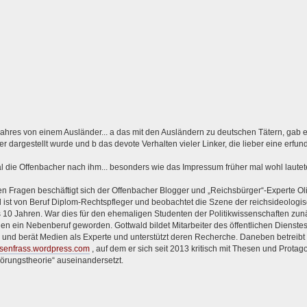
ahres von einem Ausländer... a das mit den Ausländern zu deutschen Tätern, gab 
r dargestellt wurde und b das devote Verhalten vieler Linker, die lieber eine erfu
l die Offenbacher nach ihm... besonders wie das Impressum früher mal wohl lautet
en Fragen beschäftigt sich der Offenbacher Blogger und „Reichsbürger“-Experte Oli
 ist von Beruf Diplom-Rechtspfleger und beobachtet die Szene der reichsideologi
 10 Jahren. War dies für den ehemaligen Studenten der Politikwissenschaften zunä
en ein Nebenberuf geworden. Gottwald bildet Mitarbeiter des öffentlichen Dienste
 und berät Medien als Experte und unterstützt deren Recherche. Daneben betreibt
eisenfrass.wordpress.com
, auf dem er sich seit 2013 kritisch mit Thesen und Protag
örungstheorie“ auseinandersetzt.