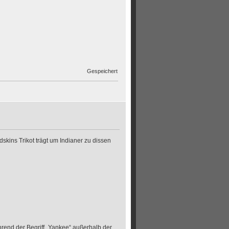
Gespeichert
dskins Trikot trägt um Indianer zu dissen
rend der Begriff „Yankee“ außerhalb der