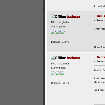
Frankfurt
Re: F
badman
«
Antwor
DFL - Mitglieder
Stammposter
Jetzt ta
Beiträge: 23840
Frankfurt
Re: F
badman
«
Antwor
DFL - Mitglieder
Stammposter
Nach Ras
Grünen-P
dass sie
Beiträge: 23840
😂 liebe