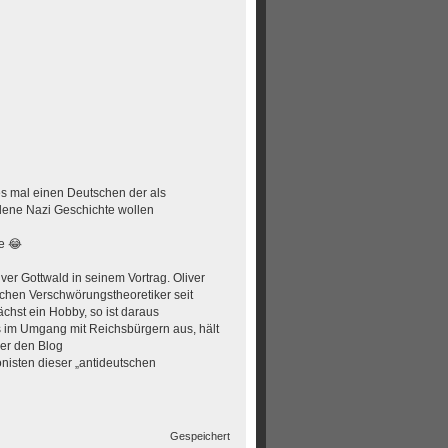
es mal einen Deutschen der als
ndene Nazi Geschichte wollen
e 😂
ver Gottwald in seinem Vortrag. Oliver
schen Verschwörungstheoretiker seit
chst ein Hobby, so ist daraus
s im Umgang mit Reichsbürgern aus, hält
 er den Blog
onisten dieser „antideutschen
Gespeichert