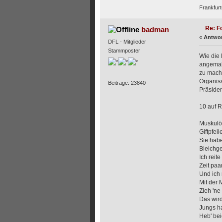
Frankfurt
Re: F
badman
«
Antwor
DFL - Mitglieder
Stammposter
Wie die 
angemal
zu mache
Organis
Beiträge: 23840
Präsiden
10 auf 
Muskulö
Giftpfei
Sie habe
Bleichge
Ich reit
Zeit pa
Und ich 
Mit der 
Zieh 'ne
Das wir
Jungs ha
Heb' be