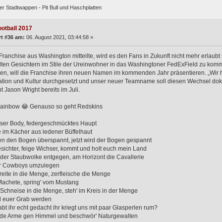
er Stadtwappen - Pit Bull und Haschplatten
ootball 2017
t #36 am:
06. August 2021, 03:44:58 »
Franchise aus Washington mitteilte, wird es den Fans in Zukunft nicht mehr erlaubt
ten Gesichtern im Stile der Ureinwohner in das Washingtoner FedExField zu kom
n, will die Franchise ihren neuen Namen im kommenden Jahr präsentieren. „Wir h
ation und Kultur durchgesetzt und unser neuer Teamname soll diesen Wechsel dok
t Jason Wright bereits im Juli.
Rainbow 😂 Genauso so geht Redskins
ser Body, federgeschmücktes Haupt
le im Kächer aus ledener Büffelhaut
n den Bogen überspannt, jetzt wird der Bogen gespannt
sichter, feige Wichser, kommt und holt euch mein Land
e der Staubwolke entgegen, am Horizont die Cavallerie
ar Cowboys umzulegen
reite in die Menge, zerfleische die Menge
Machete, spring' vom Mustang
 Schneise in die Menge, steh' im Kreis in der Menge
d euer Grab werden
bt ihr echt gedacht ihr kriegt uns mit paar Glasperlen rum?
ide Arme gen Himmel und beschwör' Naturgewalten