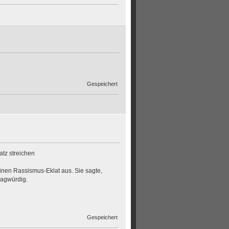
Gespeichert
atz streichen
inen Rassismus-Eklat aus. Sie sagte,
ragwürdig.
Gespeichert