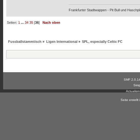
Frankfurter Stadtwappen - Pit Bull und Haschpl
Seiten:
1
...
34
35
[
36
]
Nach oben
Fussballstammtisch
»
Ligen International
»
SPL, especially Celtic FC
SMF 2.0.1
Simp
Actualis
Seite erstell