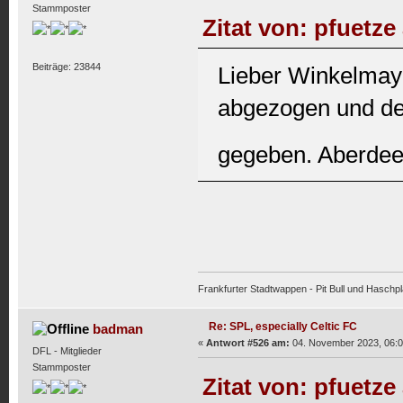
Stammposter
Zitat von: pfuetz
Beiträge: 23844
Lieber Winkelmayk
abgezogen und de
gegeben. Aberde
Frankfurter Stadtwappen - Pit Bull und Haschpl
Re: SPL, especially Celtic FC
badman
«
Antwort #526 am:
04. November 2023, 06:0
DFL - Mitglieder
Stammposter
Zitat von: pfuetz