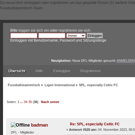
Du musst dich einloggen oder registrieren um das gesamte Forum (11 weitere Unt
Fussballstammtisch-Team.
Bitte
loggen sie sich ein
oder
registrieren sie sich
.
Einloggen mit Benutzername, Passwort und Sitzungslänge
Neuigkeiten:
Neue DFL-Mitglieder gesucht:
ANMELDEN
Übersicht
Hilfe
Einloggen
Registrieren
Fussballstammtisch
»
Ligen International
»
SPL, especially Celtic FC
Seiten:
1
...
34
35
[
36
]
Nach unten
Autor
Thema: SPL, especially Celtic FC (Gelesen 18114
Re: SPL, especially Celtic FC
badman
«
Antwort #525 am:
04. November 2023, 05:5
DFL - Mitglieder