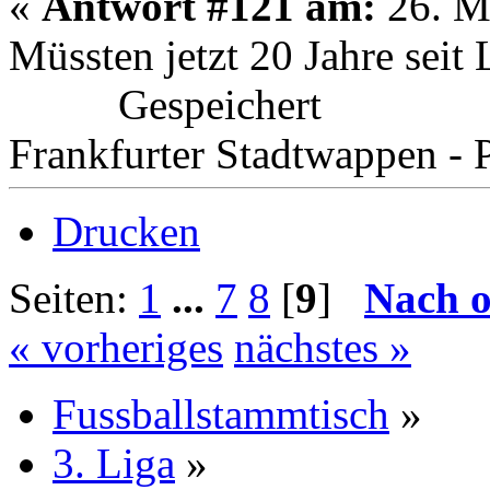
«
Antwort #121 am:
26. Ma
Müssten jetzt 20 Jahre seit
Gespeichert
Frankfurter Stadtwappen - P
Drucken
Seiten:
1
...
7
8
[
9
]
Nach 
« vorheriges
nächstes »
Fussballstammtisch
»
3. Liga
»