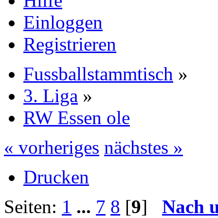
Hilfe
Einloggen
Registrieren
Fussballstammtisch
»
3. Liga
»
RW Essen ole
« vorheriges
nächstes »
Drucken
Seiten:
1
...
7
8
[
9
]
Nach 