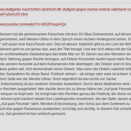
www.stuttgarter-nachrichten.de/inhalt.vfb-stuttgart-gegen-hansa-rostock-vaterlan
a97a5e5c05.html
/www.youtube.com/watch?v=WS2PssqnAQo
Bremen hat die gemeinsamen Fanschals mit dem SV Atlas Delmenhorst, auf denen 
genommen, weil Werder-Ultras in dem Spruch einen rechten Hintergrund sehen. Das
 soll quasi eine Nazi-Parole sein. Das ist absurd. Natürlich gibt es ein Lied der B
n diesem geht es um genau das, was der Titel besagt. Und wer sich etwas mit der G
ss rechtsradikales Gedankengut das letzte Mal vor 30 Jahren aus den Mündern d
rfach Stellung gegen Rechts bezogen, auf Onkelz-Konzerten laufen kaum mehr Re
eile werden Konzerte auf dem Kultursender Arte übertragen, die Onkelz sind im Gr
was gelten will, hört demonstrativ keine Onkelz. Man kann die Onkelz natürlich krit
tten Sympathien für diese Band. Politisch stehen – ob einige oder viele ist schwer z
chen Seite wie die Werder-Ultras. Doch eigentlich tut das nichts zur Sache.
 Entscheidung ist aus anderen Gründen bedenklich: Durch diese Maßnahme wird di
n Rechten ausgeliefert. Wer dachte denn bis zu dieser Aktion bei „Auf gute Freu
 verquer im Kopf sein. So bringt man den Rechten genau die Publicity, die diese n
können jetzt nämlich wieder ihre Lieblingsrolle einnehmen: die der Opfer, denen al
„Auf gute Freunde“ steht. Werders Entscheidung, den Schal aus dem Sortiment zu
ich klar gegen Rassismus positioniert, ist richtig und wichtig. In diesem Fall schi
aus. Gut gemeint ist hier schlecht gemacht.