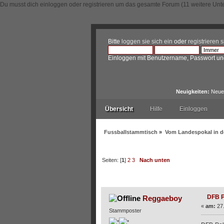
Du musst dich einloggen oder registrieren um das gesamte Forum (11 weitere Unt
Bitte
loggen sie sich ein
oder
registrieren s
Einloggen mit Benutzername, Passwort un
Neuigkeiten:
Neue 
Übersicht
Hilfe
Einloggen
Fussballstammtisch
»
Vom Landespokal in d
Seiten: [
1
]
2
3
Nach unten
Autor
Thema: DFB Pokal
DFB P
Reggaeboy
«
am:
27.
Stammposter