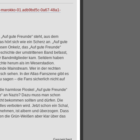
d-vs-marokko-01.adb9bd5c-0a67-48a1-
„Auf gute Freunde“ steht, aus dem
 hört sich wie ein Scherz an. „Auf gute
öhsen Onkelz, das „Auf gute Freunde“
eschichte der umstrittenen Band befasst,
er Bandmitglieder kam. Seitdem haben
chte herum als im Weserstadion.
unde Mainstream. Wer in der rechten
isch sehen. In der Atlas-Fanszene gibt es
u sagen – die Fans sicherlich nicht auf
e harmlose Floskel „Auf gute Freunde“
nde“ an Nazis? Dazu muss man schon
icht bekommen sollten und dürfen. Die
les verboten wird. Jetzt schon ein Schal,
 nehmen, ist albern und überzogen. Dass
eßen die Grün-Weißen aber klar über das
Gespeichert