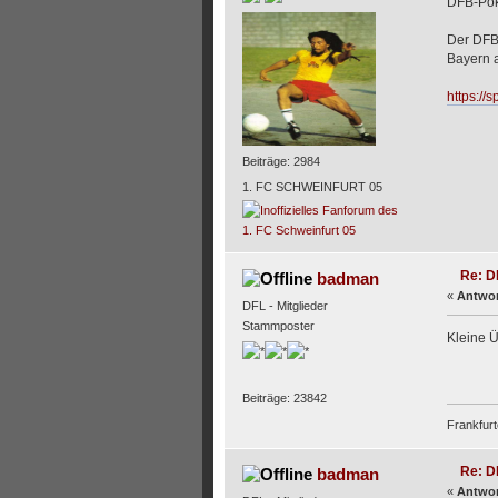
DFB-Poka
Der DFB 
Bayern 
https://
Beiträge: 2984
1. FC SCHWEINFURT 05
Re: D
badman
«
Antwor
DFL - Mitglieder
Stammposter
Kleine 
Beiträge: 23842
Frankfurt
Re: D
badman
«
Antwor