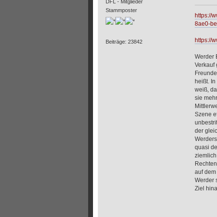
DFL - Mitglieder
Stammposter
https://
8ae0-be
https:/
Beiträge: 23842
Werder 
Verkauf 
Freunde“
heißt. I
weiß, da
sie meh
Mittlerw
Szene et
unbestri
der glei
Werders
quasi de
ziemlich
Rechten 
auf dem 
Werder s
Ziel hin