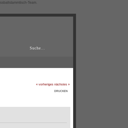
ussballstammtisch-Team.
« vorheriges
nächstes »
DRUCKEN