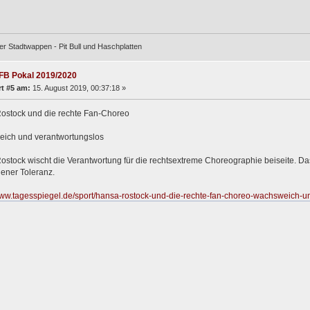
er Stadtwappen - Pit Bull und Haschplatten
FB Pokal 2019/2020
t #5 am:
15. August 2019, 00:37:18 »
ostock und die rechte Fan-Choreo
ich und verantwortungslos
stock wischt die Verantwortung für die rechtsextreme Choreographie beiseite. Das i
ener Toleranz.
www.tagesspiegel.de/sport/hansa-rostock-und-die-rechte-fan-choreo-wachsweich-