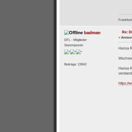
Frankfurt
Re: D
badman
«
Antwor
DFL - Mitglieder
Stammposter
Hansa R
Wachswe
Beiträge: 23842
Hansa Ro
verstand
https://