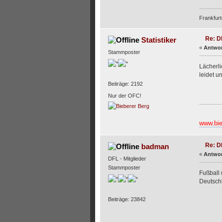
Frankfurt
Re: D
Statistiker
«
Antwor
Stammposter
Lächerli
leidet u
Beiträge: 2192
Nur der OFC!
www.bie
Re: D
badman
«
Antwor
DFL - Mitglieder
Stammposter
Fußball 
Deutschla
Beiträge: 23842