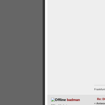
Frankfurt
Re: D
badman
«
Antwor