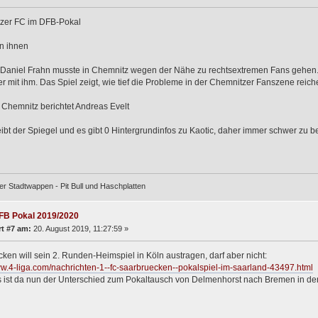
zer FC im DFB-Pokal
n ihnen
Daniel Frahn musste in Chemnitz wegen der Nähe zu rechtsextremen Fans gehen. I
 mit ihm. Das Spiel zeigt, wie tief die Probleme in der Chemnitzer Fanszene reich
hemnitz berichtet Andreas Evelt
ibt der Spiegel und es gibt 0 Hintergrundinfos zu Kaotic, daher immer schwer zu 
er Stadtwappen - Pit Bull und Haschplatten
FB Pokal 2019/2020
t #7 am:
20. August 2019, 11:27:59 »
ken will sein 2. Runden-Heimspiel in Köln austragen, darf aber nicht:
ww.4-liga.com/nachrichten-1--fc-saarbruecken--pokalspiel-im-saarland-43497.html
 ist da nun der Unterschied zum Pokaltausch von Delmenhorst nach Bremen in de