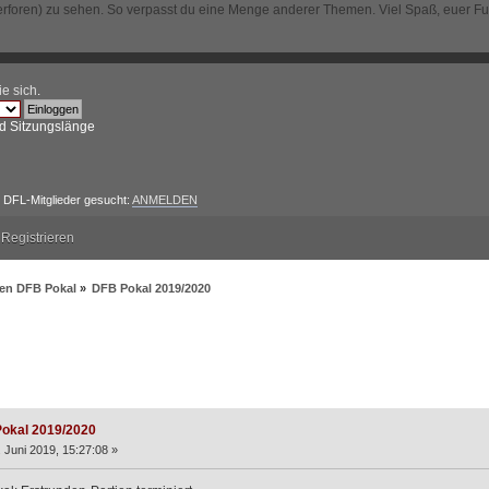
erforen) zu sehen. So verpasst du eine Menge anderer Themen. Viel Spaß, euer F
ie sich
.
d Sitzungslänge
DFL-Mitglieder gesucht:
ANMELDEN
Registrieren
en DFB Pokal
»
DFB Pokal 2019/2020
 2019/2020 (Gelesen 20653 mal)
okal 2019/2020
 Juni 2019, 15:27:08 »