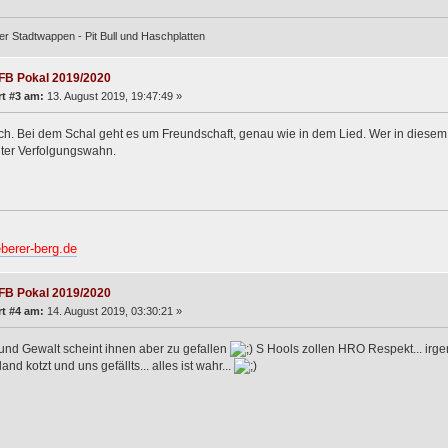
er Stadtwappen - Pit Bull und Haschplatten
FB Pokal 2019/2020
t #3 am:
13. August 2019, 19:47:49 »
ch. Bei dem Schal geht es um Freundschaft, genau wie in dem Lied. Wer in diesem 
nter Verfolgungswahn.
berer-berg.de
FB Pokal 2019/2020
t #4 am:
14. August 2019, 03:30:21 »
und Gewalt scheint ihnen aber zu gefallen
S Hools zollen HRO Respekt... irge
nd kotzt und uns gefällts... alles ist wahr...