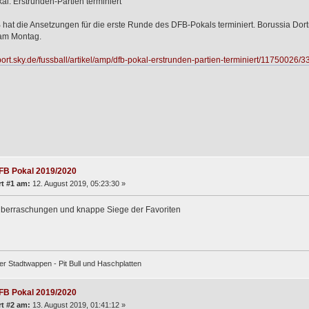
l: Erstrunden-Partien terminiert
hat die Ansetzungen für die erste Runde des DFB-Pokals terminiert. Borussia Dor
am Montag.
sport.sky.de/fussball/artikel/amp/dfb-pokal-erstrunden-partien-terminiert/11750026
FB Pokal 2019/2020
t #1 am:
12. August 2019, 05:23:30 »
Überraschungen und knappe Siege der Favoriten
er Stadtwappen - Pit Bull und Haschplatten
FB Pokal 2019/2020
t #2 am:
13. August 2019, 01:41:12 »