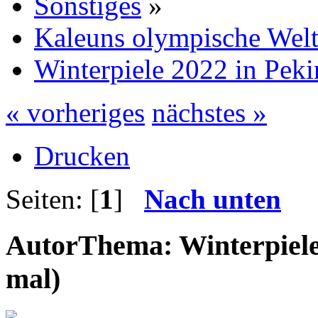
Sonstiges
»
Kaleuns olympische Wel
Winterpiele 2022 in Pek
« vorheriges
nächstes »
Drucken
Seiten: [
1
]
Nach unten
Autor
Thema: Winterpiele
mal)