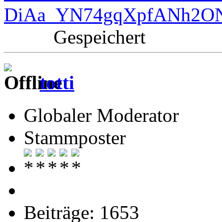
DiAa_YN74gqXpfANh2O
Gespeichert
totti
Globaler Moderator
Stammposter
Beiträge: 1653