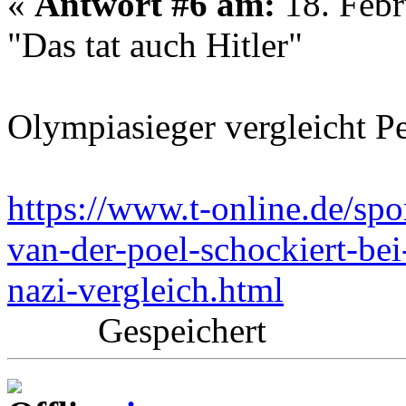
«
Antwort #6 am:
18. Febr
"Das tat auch Hitler"
Olympiasieger vergleicht P
https://www.t-online.de/sp
van-der-poel-schockiert-be
nazi-vergleich.html
Gespeichert