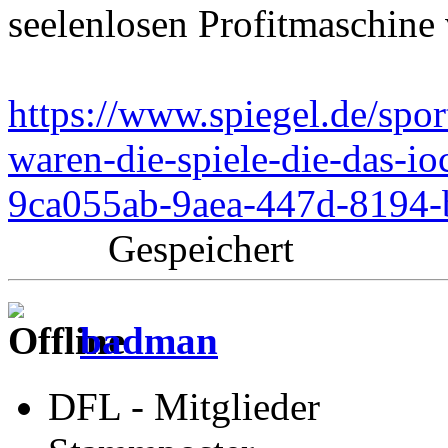
seelenlosen Profitmaschin
https://www.spiegel.de/spo
waren-die-spiele-die-das-i
9ca055ab-9aea-447d-8194
Gespeichert
badman
DFL - Mitglieder