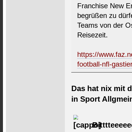
Franchise New En
begrüßen zu dürf
Teams von der Os
Reisezeit.
https://www.faz.n
football-nfl-gast
Das hat nix mit 
in Sport Allgmei
Bitttteeeee