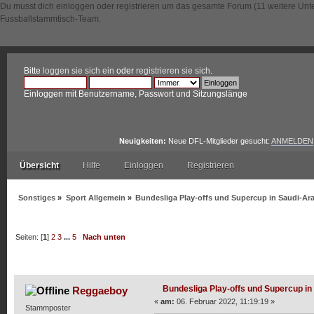
Du musst dich einloggen oder registrieren um das gesamte Forum (11 weitere Unt
Fussballstammtisch-Team.
Bitte
loggen sie sich ein
oder
registrieren sie sich
.
Einloggen mit Benutzername, Passwort und Sitzungslänge
Neuigkeiten:
Neue DFL-Mitglieder gesucht:
ANMELDEN
Übersicht
Hilfe
Einloggen
Registrieren
Sonstiges
»
Sport Allgemein
»
Bundesliga Play-offs und Supercup in Saudi-Ar
Seiten: [
1
]
2
3
...
5
Nach unten
Autor
Thema: Bundesliga Play-offs und Supercup in Sa
Bundesliga Play-offs und Supercup in
Reggaeboy
«
am:
06. Februar 2022, 11:19:19 »
Stammposter