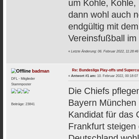
um Kohle, Kohle, 
dann wohl auch n
endgültig mit dem
Vereinsfußball im
«
Letzte Änderung: 06. Februar 2022, 11:28:4
Re: Bundesliga Play-offs und Supercu
badman
«
Antwort #1 am:
10. Februar 2022, 00:18:07
DFL - Mitglieder
Stammposter
Die Chiefs pflege
Bayern München u
Beiträge: 23841
Kandidat für das 
Frankfurt steigen
Deutschland wohl