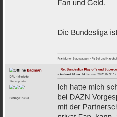
Fan und Geld.
Die Bundesliga is
Frankfurter Stadtwappen - Pit Bull und Haschpl
Re: Bundesliga Play-offs und Supercu
badman
«
Antwort #6 am:
14. Februar 2022, 07:36:17
DFL - Mitglieder
Stammposter
Ich hatte mich s
bei DAZN Vorgespr
Beiträge: 23841
mit der Partnersc
privat Fan, kann a