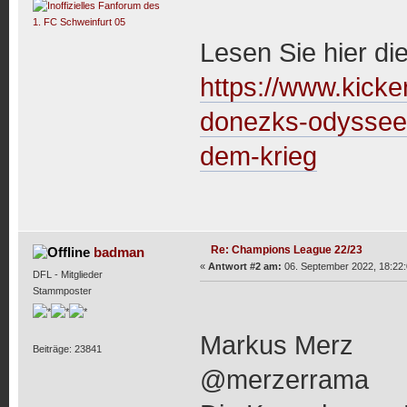
Lesen Sie hier di
https://www.kicke
donezks-odyssee-e
dem-krieg
Re: Champions League 22/23
badman
«
Antwort #2 am:
06. September 2022, 18:22:
DFL - Mitglieder
Stammposter
Markus Merz
Beiträge: 23841
@merzerrama