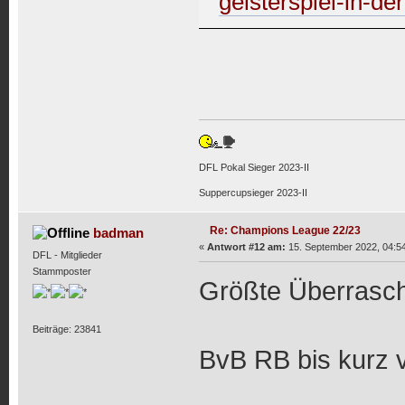
geisterspiel-in-de
DFL Pokal Sieger 2023-II
Suppercupsieger 2023-II
Re: Champions League 22/23
badman
«
Antwort #12 am:
15. September 2022, 04:54
DFL - Mitglieder
Stammposter
Größte Überrasc
Beiträge: 23841
BvB RB bis kurz 