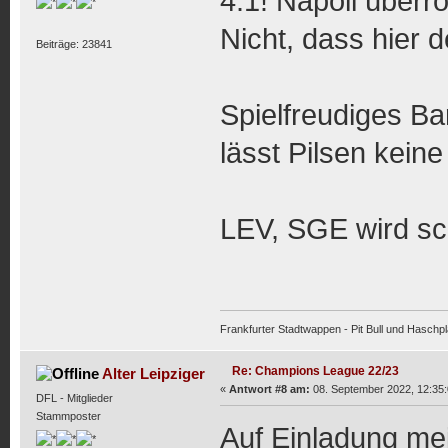
4:1! Napoli überro
Nicht, dass hier d
Beiträge: 23841
Spielfreudiges B
lässt Pilsen kein
LEV, SGE wird s
Frankfurter Stadtwappen - Pit Bull und Haschpl
Re: Champions League 22/23
Alter Leipziger
«
Antwort #8 am:
08. September 2022, 12:35:
DFL - Mitglieder
Stammposter
Auf Einladung mei