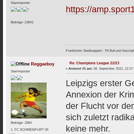
Stammposter
https://amp.sport
Beiträge: 23841
Frankfurter Stadtwappen - Pit Bull und Haschpl
Re: Champions League 22/23
Reggaeboy
«
Antwort #1 am:
06. September 2022, 12:27:
Stammposter
Leipzigs erster G
Annexion der Kri
der Flucht vor de
sich zuletzt radik
Beiträge: 2984
keine mehr.
1. FC SCHWEINFURT 05