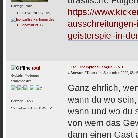
drastische Folge
Beiträge: 2984
https://www.kicker
1. FC SCHWEINFURT 05
ausschreitungen-in
geisterspiel-in-d
Re: Champions League 22/23
totti
«
Antwort #11 am:
14. September 2022, 06:45
Globaler Moderator
Stammposter
Ganz ehrlich, we
wann du wo sein, 
Beiträge: 1653
SV Eintracht Trier 1905 e.V.
wann und wo du s
von wem das Gew
dann einen Gast a