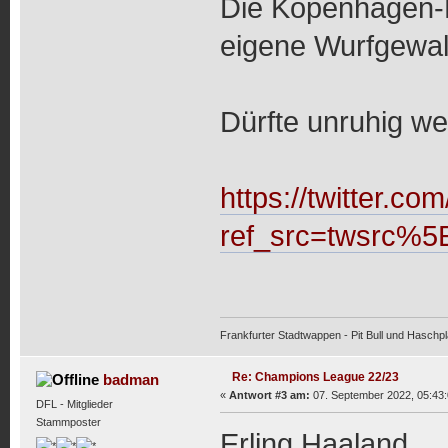
Die Kopenhagen-Ho
eigene Wurfgewal
Dürfte unruhig w
https://twitter.
ref_src=twsrc%
Frankfurter Stadtwappen - Pit Bull und Haschpl
Re: Champions League 22/23
badman
«
Antwort #3 am:
07. September 2022, 05:43:
DFL - Mitglieder
Stammposter
Erling Haaland