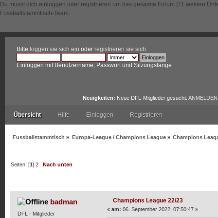
Du musst dich einloggen oder registrieren um das gesamte Forum (11 weitere Unt
Fussballstammtisch-Team.
Bitte
loggen sie sich ein
oder
registrieren sie sich
.
Einloggen mit Benutzername, Passwort und Sitzungslänge
Neuigkeiten:
Neue DFL-Mitglieder gesucht:
ANMELDEN
Übersicht
Hilfe
Einloggen
Registrieren
Fussballstammtisch
»
Europa-League / Champions League
»
Champions Leagu
Seiten: [
1
]
2
Nach unten
Autor
Thema: Champions League 22/23 (Gelesen 13969
Champions League 22/23
badman
«
am:
06. September 2022, 07:50:47 »
DFL - Mitglieder