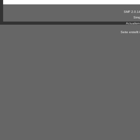
SMF 2.0.1
Simp
Actualis
Seite erstell