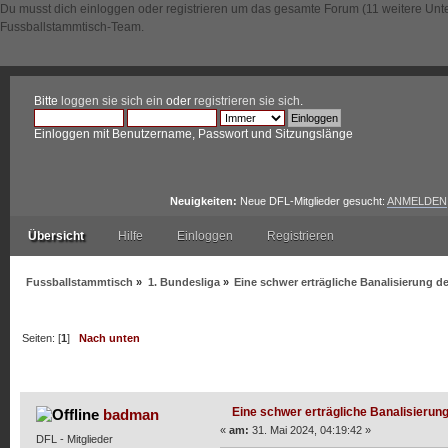
Du musst dich einloggen oder registrieren um das gesamte Forum (11 weitere Unt
Fussballstammtisch-Team.
Bitte
loggen sie sich ein
oder
registrieren sie sich
.
Einloggen mit Benutzername, Passwort und Sitzungslänge
Neuigkeiten:
Neue DFL-Mitglieder gesucht:
ANMELDEN
Übersicht
Hilfe
Einloggen
Registrieren
Fussballstammtisch
»
1. Bundesliga
»
Eine schwer erträgliche Banalisierung 
Seiten: [
1
]
Nach unten
Autor
Thema: Eine schwer erträgliche Banalisierung d
Eine schwer erträgliche Banalisieru
badman
«
am:
31. Mai 2024, 04:19:42 »
DFL - Mitglieder