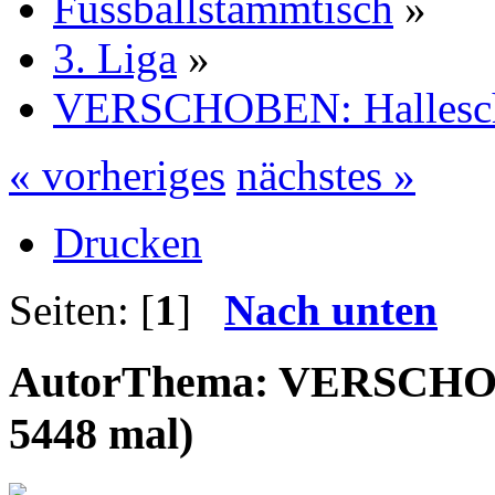
Fussballstammtisch
»
3. Liga
»
VERSCHOBEN: Hallesc
« vorheriges
nächstes »
Drucken
Seiten: [
1
]
Nach unten
Autor
Thema: VERSCHOBE
5448 mal)