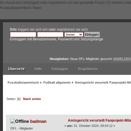
Du musst dich einloggen oder registrieren um das gesamte Forum (11 weitere Unt
Fussballstammtisch-Team.
Bitte
loggen sie sich ein
oder
registrieren sie sich
.
Einloggen mit Benutzername, Passwort und Sitzungslänge
Neuigkeiten:
Neue DFL-Mitglieder gesucht:
ANMELDEN
Übersicht
Hilfe
Einloggen
Registrieren
Fussballstammtisch
»
Fußball allgemein
»
Amtsgericht verurteilt Fanprojekt-Mi
Seiten: [
1
]
Nach unten
Autor
Thema: Amtsgericht verurteilt Fanprojekt-Mitarbe
Amtsgericht verurteilt Fanprojekt-Mit
badman
«
am:
31. Oktober 2024, 09:04:12 »
DFL - Mitglieder