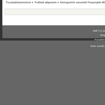
Fussballstammtisch
»
Fußball allgemein
»
Amtsgericht verurteilt Fanprojekt-Mi
SMF 2.0.1
Simp
Actualis
Seite erstell