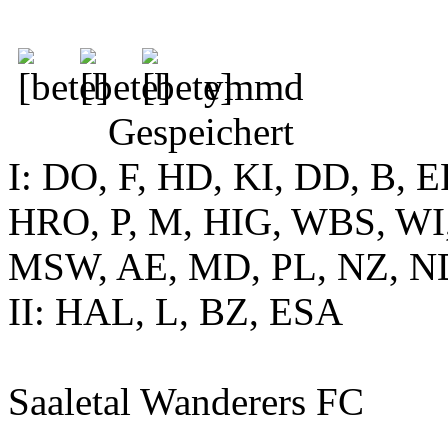
ymmd
Gespeichert
I: DO, F, HD, KI, DD, B, 
HRO, P, M, HIG, WBS, WI, 
MSW, AE, MD, PL, NZ, 
II: HAL, L, BZ, ESA
Saaletal Wanderers FC