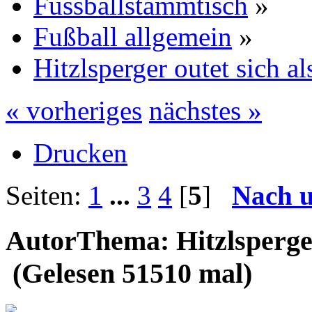
Fussballstammtisch
»
Fußball allgemein
»
Hitzlsperger outet sich a
« vorheriges
nächstes »
Drucken
Seiten:
1
...
3
4
[
5
]
Nach 
Autor
Thema: Hitzlsperger
(Gelesen 51510 mal)