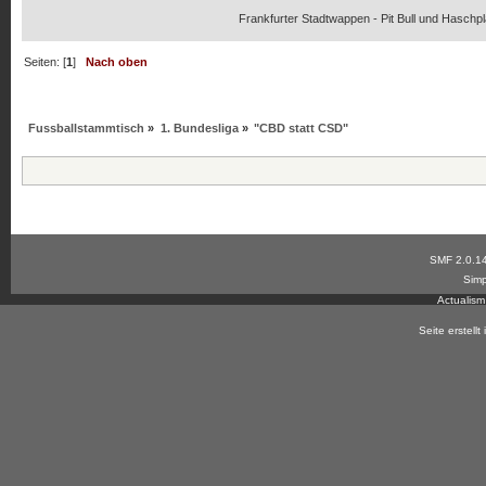
Frankfurter Stadtwappen - Pit Bull und Haschpl
Seiten: [
1
]
Nach oben
Fussballstammtisch
»
1. Bundesliga
»
"CBD statt CSD"
SMF 2.0.1
Simp
Actualis
Seite erstell