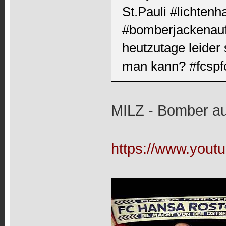
St.Pauli #lichten
#bomberjackenauft
heutzutage leider
man kann? #fcspf
MILZ - Bomber a
https://www.you