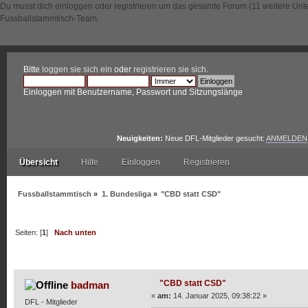
Du musst dich einloggen oder registrieren um das gesamte Forum (11 weitere Unt
Fussballstammtisch-Team.
Bitte
loggen sie sich ein
oder
registrieren sie sich
.
Einloggen mit Benutzername, Passwort und Sitzungslänge
Neuigkeiten:
Neue DFL-Mitglieder gesucht:
ANMELDEN
Übersicht
Hilfe
Einloggen
Registrieren
Fussballstammtisch
»
1. Bundesliga
»
"CBD statt CSD"
Seiten: [
1
]
Nach unten
Autor
Thema: "CBD statt CSD" (Gelesen 6953 mal)
"CBD statt CSD"
badman
«
am:
14. Januar 2025, 09:38:22 »
DFL - Mitglieder