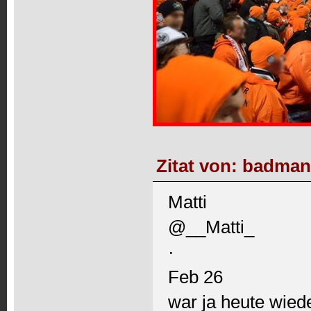
Zitat von: badman 
Matti
@__Matti_
·
Feb 26
war ja heute wied