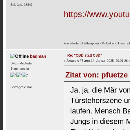
Beiträge: 23841
https://www.yo
Frankfurter Stadtwappen - Pit Bull und Haschpl
Re: "CBD statt CSD"
badman
«
Antwort #7 am:
14. Januar 2025, 20:01:26 
DFL - Mitglieder
Stammposter
Zitat von: pfuetze
Beiträge: 23841
Ja, ja, die Mär v
Türsteherszene u
laufen. Mensch Ba
Jungs in diesem M