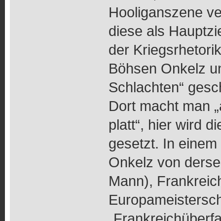
Hooliganszene ve
diese als Hauptzi
der Kriegsrhetori
Böhsen Onkelz unt
Schlachten“ gesch
Dort macht man „al
platt“, hier wird 
gesetzt. In eine
Onkelz von dersel
Mann), Frankreich
Europameisterscha
„Frankreichüberfal