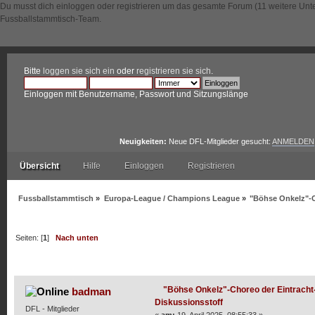
Du musst dich einloggen oder registrieren um das gesamte Forum (11 weitere Unt
Fussballstammtisch-Team.
Bitte
loggen sie sich ein
oder
registrieren sie sich
.
Einloggen mit Benutzername, Passwort und Sitzungslänge
Neuigkeiten:
Neue DFL-Mitglieder gesucht:
ANMELDEN
Übersicht
Hilfe
Einloggen
Registrieren
Fussballstammtisch
»
Europa-League / Champions League
»
"Böhse Onkelz"-C
Seiten: [
1
]
Nach unten
Autor
Thema: "Böhse Onkelz"-Choreo der Eintracht-Fans
"Böhse Onkelz"-Choreo der Eintracht-
badman
Diskussionsstoff
DFL - Mitglieder