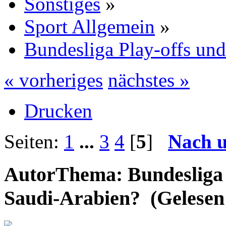
Sonstiges
»
Sport Allgemein
»
Bundesliga Play-offs un
« vorheriges
nächstes »
Drucken
Seiten:
1
...
3
4
[
5
]
Nach 
Autor
Thema: Bundesliga 
Saudi-Arabien? (Gelesen