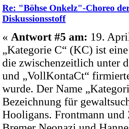
Re: "Böhse Onkelz"-Choreo der 
Diskussionsstoff
«
Antwort #5 am:
19. Apri
„Kategorie C“ (KC) ist ein
die zwischenzeitlich unte
und „VollKontaCt“ firmier
wurde. Der Name „Kategorie 
Bezeichnung für gewaltsuch
Hooligans. Frontmann und Z
Bremer Neonazi und Hannes