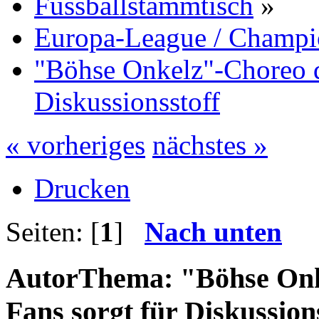
Fussballstammtisch
»
Europa-League / Champi
"Böhse Onkelz"-Choreo de
Diskussionsstoff
« vorheriges
nächstes »
Drucken
Seiten: [
1
]
Nach unten
Autor
Thema: "Böhse Onk
Fans sorgt für Diskussion