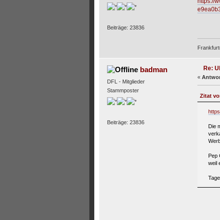
https://
e9ea0b3
Beiträge: 23836
Frankfurt
Re: U
badman
«
Antwor
DFL - Mitglieder
Stammposter
Zitat v
http
Beiträge: 23836
Die 
verk
Werbu
Pep 
weil
Tage