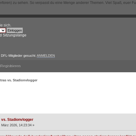
erforen) zu sehen. So verpasst du eine Menge anderer Themen. Viel Spaß, euer F
ie sich
.
d Sitzungslänge
DFL-Mitglieder gesucht:
ANMELDEN
Registrieren
ltras vs. Stadionvlogger
 Stadionvlogger (Gelesen 2364 mal)
s vs. Stadionvlogger
 März 2026, 14:23:34 »