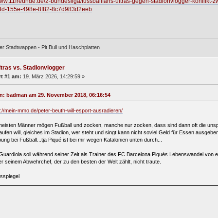
www.11freunde.de/2-bundesliga/fussballfans-ultras-gegen-stadionvlogger-konflikt-z
d-155e-498e-8f82-8c7d983d2eeb
er Stadtwappen - Pit Bull und Haschplatten
ltras vs. Stadionvlogger
t #1 am:
19. März 2026, 14:29:59 »
on: badman am 29. November 2018, 06:16:54
s://mein-mmo.de/peter-beuth-will-esport-ausradieren/
meisten Männer mögen Fußball und zocken, manche nur zocken, dass sind dann oft die unspo
aufen will, gleiches im Stadion, wer steht und singt kann nicht soviel Geld für Essen ausgebe
ng bei Fußball...tja Piqué ist bei mir wegen Katalonien unten durch...
Guardiola soll während seiner Zeit als Trainer des FC Barcelona Piqués Lebenswandel von
 er seinem Abwehrchef, der zu den besten der Welt zählt, nicht traute.
sspiegel