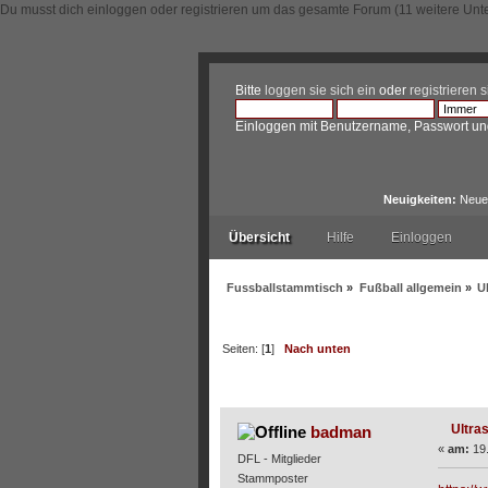
Du musst dich einloggen oder registrieren um das gesamte Forum (11 weitere Unt
Bitte
loggen sie sich ein
oder
registrieren s
Einloggen mit Benutzername, Passwort un
Neuigkeiten:
Neue 
Übersicht
Hilfe
Einloggen
Fussballstammtisch
»
Fußball allgemein
»
U
Seiten: [
1
]
Nach unten
Autor
Thema: Ultras vs.
Ultra
badman
«
am:
19.
DFL - Mitglieder
Stammposter