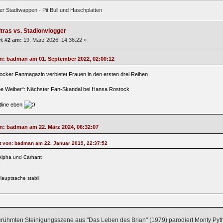
er Stadtwappen - Pit Bull und Haschplatten
ltras vs. Stadionvlogger
t #2 am:
19. März 2026, 14:36:22 »
on: badman am 01. September 2022, 02:00:12
ocker Fanmagazin verbietet Frauen in den ersten drei Reihen
ne Weiber“: Nächster Fan-Skandal bei Hansa Rostock
tline eben
on: badman am 22. März 2024, 06:32:07
at von: badman am 22. Januar 2019, 22:37:52
Alpha und Carhartt
Hauptsache stabil
erühmten Steinigungsszene aus "Das Leben des Brian" (1979) parodiert Monty Pyt