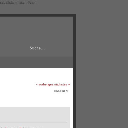
ussballstammtisch-Team.
« vorheriges
nächstes »
DRUCKEN