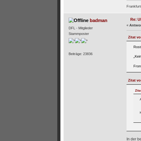
Frankfurt
Re: U
badman
«
Antwor
DFL - Mitglieder
Stammposter
Zitat v
Rost
Beiträge: 23836
„Kei
Fron
Zitat v
Zit
In der b