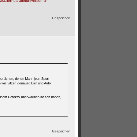
wischen-paralleluniversen-a-
Gespeichert
rtlichen, denen Mann jetzt Sport
n wie Sitzer, genauso Bier und Auto
 einem Detektiv überwachen lassen haben,
Gespeichert