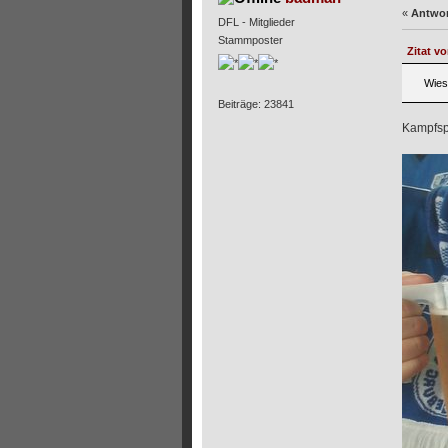
«
Antwor
DFL - Mitglieder
Stammposter
Zitat v
Wies
Beiträge: 23841
Kampfspo