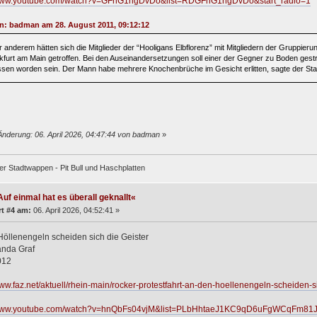
/www.youtube.com/watch?v=GFhG1ngDvDo&list=RDGFhG1ngDvDo&start_radio=1
on: badman am 28. August 2011, 09:12:12
r anderem hätten sich die Mitglieder der “Hooligans Elbflorenz” mit Mitgliedern der Gruppi
kfurt am Main getroffen. Bei den Auseinandersetzungen soll einer der Gegner zu Boden gestr
ssen worden sein. Der Mann habe mehrere Knochenbrüche im Gesicht erlitten, sagte der Sta
Änderung: 06. April 2026, 04:47:44 von badman
»
er Stadtwappen - Pit Bull und Haschplatten
uf einmal hat es überall geknallt«
t #4 am:
06. April 2026, 04:52:41 »
öllenengeln scheiden sich die Geister
anda Graf
012
www.faz.net/aktuell/rhein-main/rocker-protestfahrt-an-den-hoellenengeln-scheiden-
/www.youtube.com/watch?v=hnQbFs04vjM&list=PLbHhtaeJ1KC9qD6uFgWCqFm81