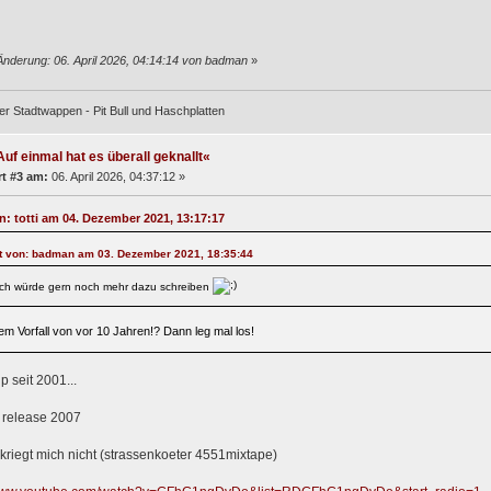
Änderung: 06. April 2026, 04:14:14 von badman
»
er Stadtwappen - Pit Bull und Haschplatten
uf einmal hat es überall geknallt«
t #3 am:
06. April 2026, 04:37:12 »
on: totti am 04. Dezember 2021, 13:17:17
at von: badman am 03. Dezember 2021, 18:35:44
Ich würde gern noch mehr dazu schreiben
em Vorfall von vor 10 Jahren!? Dann leg mal los!
p seit 2001...
 release 2007
 kriegt mich nicht (strassenkoeter 4551mixtape)