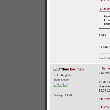
https:/
Zitat v
Unte
Fran
gela
TWIN
«
Letzte 
Frankfurt
Re: »A
badman
«
Antwor
DFL - Mitglieder
Stammposter
An den H
Von Yol
15.07.2
Beiträge: 23841
https://
https:/