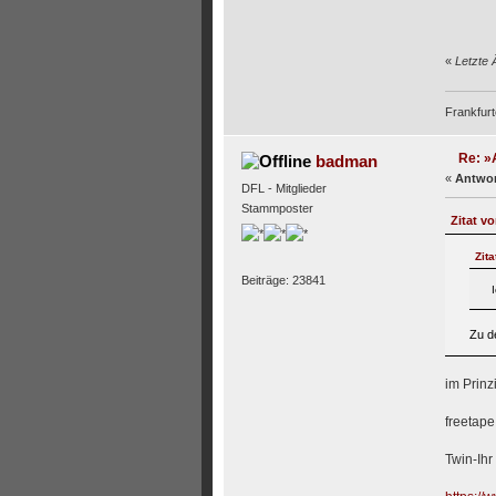
«
Letzte 
Frankfurt
Re: »A
badman
«
Antwor
DFL - Mitglieder
Stammposter
Zitat v
Zit
Beiträge: 23841
Zu d
im Prinzi
freetape
Twin-Ihr