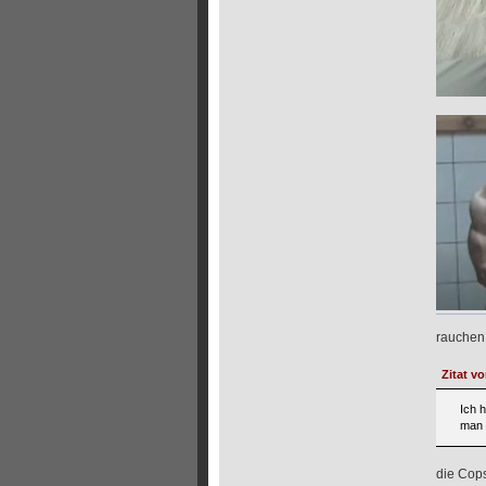
rauchen, 
Zitat v
Ich 
man 
die Cops