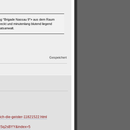
erung “Brigade Nassau 9″» aus dem Raum
eckt und minutenlang blutend liegend
atsanwalt.
Gespeichert
sich-die-geister-11821522.html
JSq2sBYY&index=5