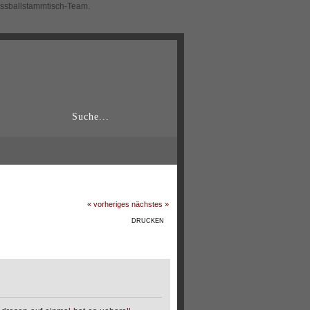
ussballstammtisch-Team.
« vorheriges
nächstes »
DRUCKEN