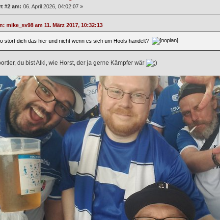
t #2 am:
06. April 2026, 04:02:07 »
on: mike_sv98 am 11. März 2017, 10:32:13
o stört dich das hier und nicht wenn es sich um Hools handelt?
rtler, du bist Alki, wie Horst, der ja gerne Kämpfer wär