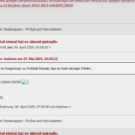
www.spiegel.de/sport/fussball/2-bundesliga-fan-eklat-bei-hertha-bsc-gegen-dynamo
t-a-6184a9eb-dba0-4064-88cf-e9696912f860
er Stadtwappen - Pit Bull und Haschplatten
uf einmal hat es überall geknallt«
t #1 am:
06. April 2026, 03:58:03 »
on: badman am 27. Mai 2021, 10:03:13
 im Gegensatz zu Fußball Gewalt, das ist mein einziger Fehler...
 dabei bleibt
Änderung: 06. April 2026, 07:00:00 von badman
»
er Stadtwappen - Pit Bull und Haschplatten
uf einmal hat es überall geknallt«