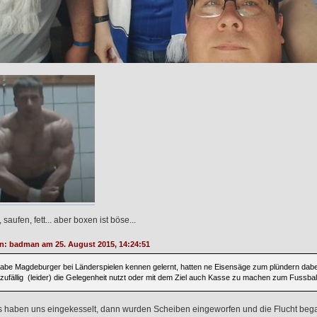
saufen, fett... aber boxen ist böse...
on: badman am 25. August 2015, 14:24:51
habe Magdeburger bei Länderspielen kennen gelernt, hatten ne Eisensäge zum plündern dabei
zufällig (leider) die Gelegenheit nutzt oder mit dem Ziel auch Kasse zu machen zum Fussball
 haben uns eingekesselt, dann wurden Scheiben eingeworfen und die Flucht began