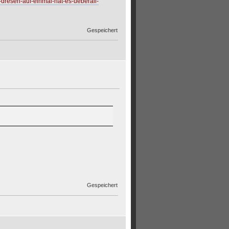
-dresen-auf-einmal-hat-es-ueberall-
Gespeichert
Gespeichert