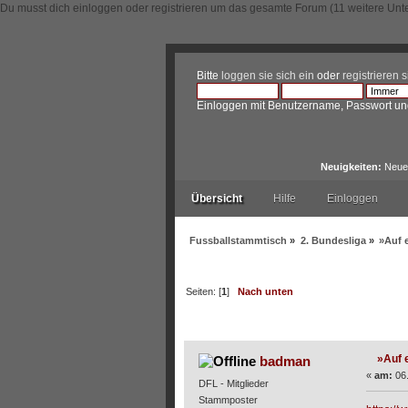
Du musst dich einloggen oder registrieren um das gesamte Forum (11 weitere Unt
Bitte
loggen sie sich ein
oder
registrieren s
Einloggen mit Benutzername, Passwort un
Neuigkeiten:
Neue 
Übersicht
Hilfe
Einloggen
Fussballstammtisch
»
2. Bundesliga
»
»Auf e
Seiten: [
1
]
Nach unten
Autor
Thema: »Auf einma
»Auf e
badman
«
am:
06.
DFL - Mitglieder
Stammposter