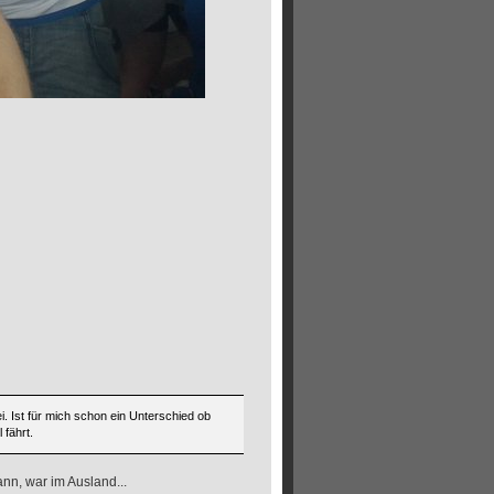
. Ist für mich schon ein Unterschied ob
 fährt.
n, war im Ausland...