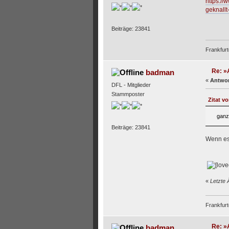
https://
geknall
Beiträge: 23841
Frankfurt
Re: »A
badman
«
Antwor
DFL - Mitglieder
Stammposter
Zitat v
ganz
Beiträge: 23841
Wenn es
«
Letzte 
Frankfurt
Re: »A
badman