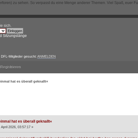
erforen) zu sehen. So verpasst du eine Menge anderer Themen. Viel Spaß, euer F
ie sich
.
d Sitzungslänge
DFL-Mitglieder gesucht:
ANMELDEN
Registrieren
inmal hat es überall geknallt«
l hat es überall geknallt« (Gelesen 3730 mal)
inmal hat es überall geknallt«
 April 2026, 03:57:17 »