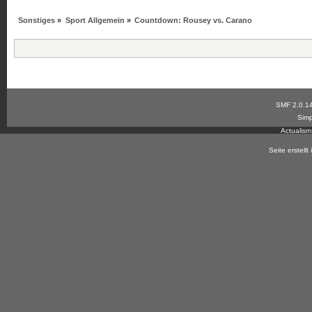
Sonstiges
»
Sport Allgemein
»
Countdown: Rousey vs. Carano
SMF 2.0.1
Simp
Actualis
Seite erstell