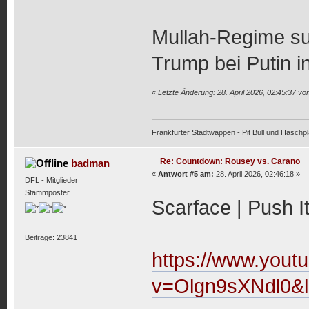
Mullah-Regime suc
Trump bei Putin i
«
Letzte Änderung: 28. April 2026, 02:45:37 v
Frankfurter Stadtwappen - Pit Bull und Haschpl
Re: Countdown: Rousey vs. Carano
badman
«
Antwort #5 am:
28. April 2026, 02:46:18 »
DFL - Mitglieder
Stammposter
Scarface | Push It
Beiträge: 23841
https://www.yout
v=Olgn9sXNdl0&