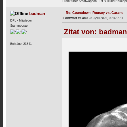
Frankfurter Stadtwappen - Pit Bull und Haschpl
Re: Countdown: Rousey vs. Carano
badman
«
Antwort #4 am:
28. April 2026, 02:42:27 »
DFL - Mitglieder
Stammposter
Zitat von: badman 
Beiträge: 23841