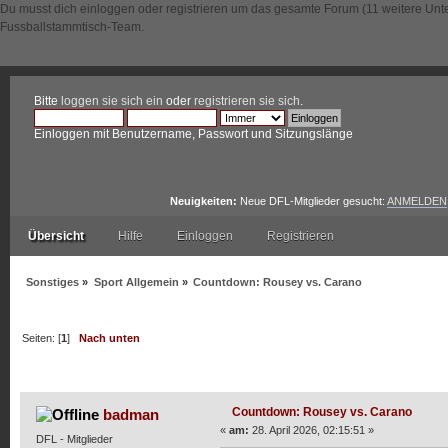
Du musst dich einloggen oder registrieren um das gesamte Forum (11 weitere Unt
Fussballstammtisch-Team.
Bitte
loggen sie sich ein
oder
registrieren sie sich
.
Einloggen mit Benutzername, Passwort und Sitzungslänge
Neuigkeiten:
Neue DFL-Mitglieder gesucht:
ANMELDEN
Übersicht
Hilfe
Einloggen
Registrieren
Sonstiges
»
Sport Allgemein
»
Countdown: Rousey vs. Carano
Seiten: [
1
]
Nach unten
Autor
Thema: Countdown: Rousey vs. Carano (Gelesen
Countdown: Rousey vs. Carano
badman
«
am:
28. April 2026, 02:15:51 »
DFL - Mitglieder