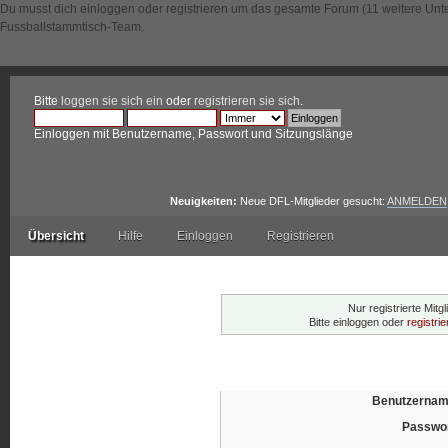
Du musst dich einloggen oder registrieren um das gesamte Forum (11 weitere Unt
Fussballstammtisch-Team.
Bitte
loggen sie sich ein
oder
registrieren sie sich
.
Einloggen mit Benutzername, Passwort und Sitzungslänge
Neuigkeiten:
Neue DFL-Mitglieder gesucht:
ANMELDEN
Übersicht
Hilfe
Einloggen
Registrieren
Warnung!
Nur registrierte Mitg
Bitte einloggen oder
registri
Einloggen
Benutzernam
Passwor