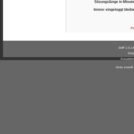
Sitzungslänge in Minut
Immer eingeloggt bleib
Pa
SMF 2.0.1
Simp
Actualis
Seite erstell