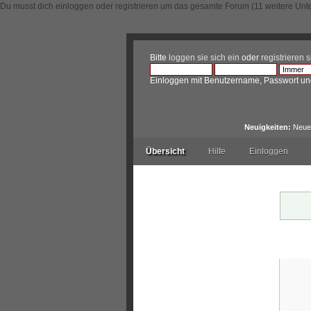
Du musst dich einloggen oder registrieren um das gesamte Forum (11 weitere Unt
Bitte
loggen sie sich ein
oder
registrieren s
Einloggen mit Benutzername, Passwort un
Neuigkeiten:
Neue 
Übersicht
Hilfe
Einloggen
Warnu
Einl