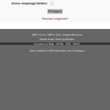
Immer eingeloggt bleiben:
Passwort vergessen?
SMF 2.0.14
|
SMF © 2011
,
Simple Machines
Simple Audio Video Embedder
Actualism by
Crip
XHTML
RSS
WAP2
Seite erstellt in 0.059 Sekunden mit 11 Abfragen.