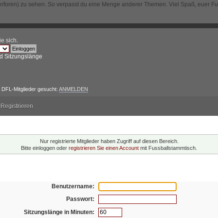
erforen) zu sehen. So verpasst du eine Menge anderer Themen. Viel Spaß, euer F
ie sich
.
d Sitzungslänge
DFL-Mitglieder gesucht:
ANMELDEN
Registrieren
ng!
Nur registrierte Mitglieder haben Zugriff auf diesen Bereich.
Bitte einloggen oder
registrieren Sie einen Account
mit Fussballstammtisch.
oggen
Benutzername:
Passwort:
Sitzungslänge in Minuten: