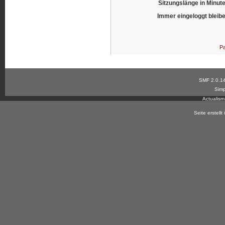
Sitzungslänge in Minut
Immer eingeloggt bleib
Pa
SMF 2.0.1
Simp
Actualis
Seite erstell