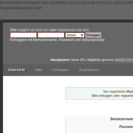
Du musst dich einloggen oder registrieren um das gesamte Forum (11 weitere Unt
Fussballstammtisch-Team.
Bitte
loggen sie sich ein
oder
registrieren sie sich
.
Einloggen mit Benutzername, Passwort und Sitzungslänge
Neuigkeiten:
Neue DFL-Mitglieder gesucht:
ANMELDEN
Übersicht
Hilfe
Einloggen
Registrieren
Warnung!
Nur registrierte Mitg
Bitte einloggen oder
registri
Einloggen
Benutzernam
Passwor