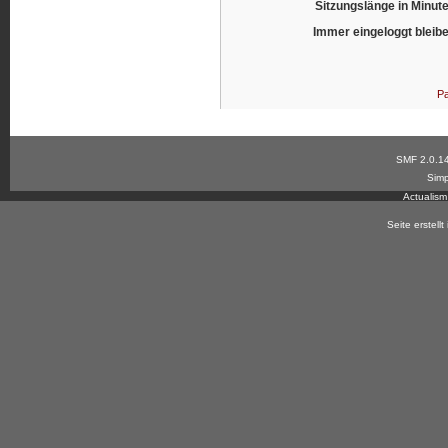
Sitzungslänge in Minut
Immer eingeloggt bleib
Pa
SMF 2.0.1
Simp
Actualis
Seite erstell