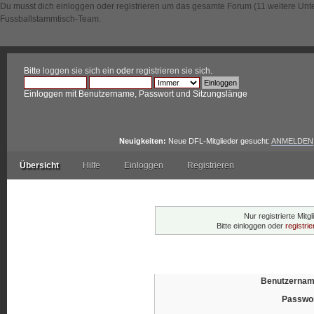
Du musst dich einloggen oder registrieren um das gesamte Forum (11 weitere Unt
Fussballstammtisch-Team.
Bitte
loggen sie sich ein
oder
registrieren sie sich
.
Einloggen mit Benutzername, Passwort und Sitzungslänge
Neuigkeiten:
Neue DFL-Mitglieder gesucht:
ANMELDEN
Übersicht
Hilfe
Einloggen
Registrieren
Warnung!
Nur registrierte Mitg
Bitte einloggen oder
registri
Einloggen
Benutzernam
Passwor