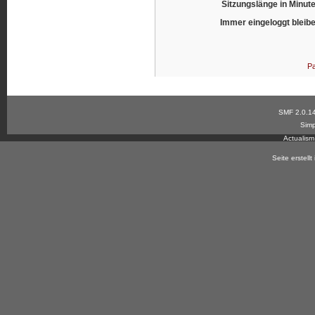
Sitzungslänge in Minut
Immer eingeloggt bleib
Pa
SMF 2.0.1
Simp
Actualis
Seite erstell