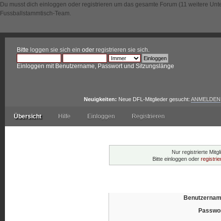
Du musst dich einloggen oder registrieren um das gesamte Forum (11 weitere Unt
Fussballstammtisch-Team.
Bitte
loggen sie sich ein
oder
registrieren sie sich
.
Einloggen mit Benutzername, Passwort und Sitzungslänge
Neuigkeiten:
Neue DFL-Mitglieder gesucht:
ANMELDEN
Übersicht
Hilfe
Einloggen
Registrieren
Warnung!
Nur registrierte Mitg
Bitte einloggen oder
registri
Einloggen
Benutzernam
Passwor