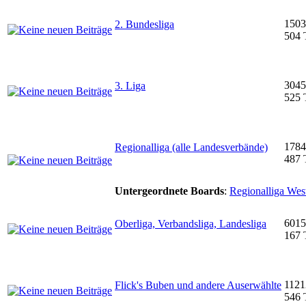
1503
2. Bundesliga
504 
3045
3. Liga
525 
1784
Regionalliga (alle Landesverbände)
487 
Untergeordnete Boards
:
Regionalliga Wes
6015
Oberliga, Verbandsliga, Landesliga
167 
1121
Flick's Buben und andere Auserwählte
546 