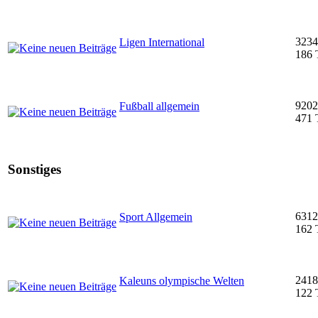
3234
Ligen International
186 
9202
Fußball allgemein
471 
Sonstiges
6312
Sport Allgemein
162 
2418
Kaleuns olympische Welten
122 