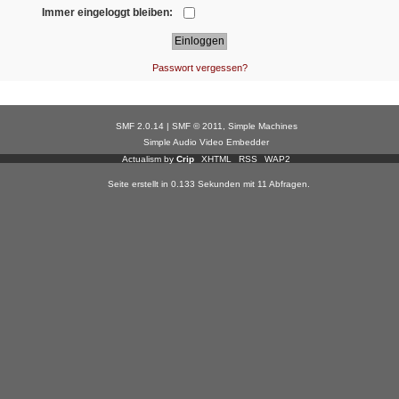
Immer eingeloggt bleiben:
Passwort vergessen?
SMF 2.0.14
|
SMF © 2011
,
Simple Machines
Simple Audio Video Embedder
Actualism by
Crip
XHTML
RSS
WAP2
Seite erstellt in 0.133 Sekunden mit 11 Abfragen.