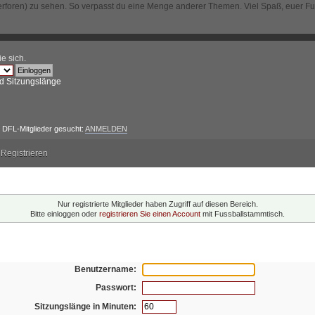
erforen) zu sehen. So verpasst du eine Menge anderer Themen. Viel Spaß, euer F
ie sich
.
d Sitzungslänge
DFL-Mitglieder gesucht:
ANMELDEN
Registrieren
ng!
Nur registrierte Mitglieder haben Zugriff auf diesen Bereich.
Bitte einloggen oder
registrieren Sie einen Account
mit Fussballstammtisch.
oggen
Benutzername:
Passwort:
Sitzungslänge in Minuten: