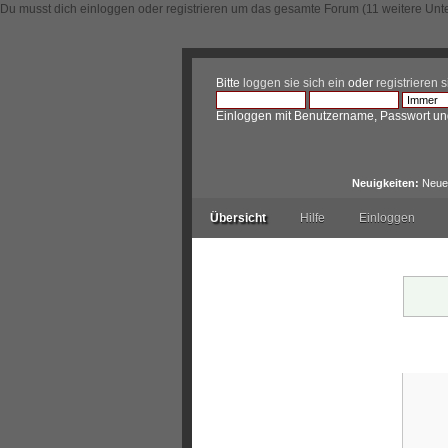
Du musst dich einloggen oder registrieren um das gesamte Forum (11 weitere Unt
Bitte
loggen sie sich ein
oder
registrieren s
Einloggen mit Benutzername, Passwort un
Neuigkeiten:
Neue 
Übersicht
Hilfe
Einloggen
Warnu
Einl